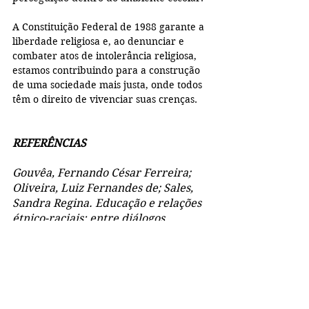
A Constituição Federal de 1988 garante a 
liberdade religiosa e, ao denunciar e 
combater atos de intolerância religiosa, 
estamos contribuindo para a construção 
de uma sociedade mais justa, onde todos 
têm o direito de vivenciar suas crenças.
REFERÊNCIAS
Gouvêa, Fernando César Ferreira; 
Oliveira, Luiz Fernandes de; Sales, 
Sandra Regina. Educação e relações 
étnico-raciais: entre diálogos 
contemporâneos e políticas 
públicas. 1. ed. Petrópolis, Rio de 
Janeiro: De Petrus et Alii; Brasília, 
DF: CAPES, 2014.
Santos, Ivanir dos. Marchar não é 