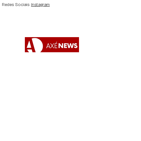
Redes Sociais:
Instagram
Apoie o AxéNews
Quero colaborar!
A chave de nosso pix é o nosso CNPJ :