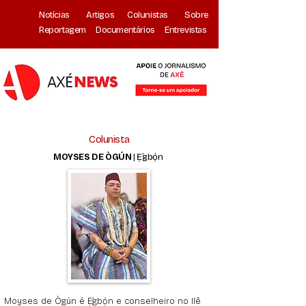
Notícias
Artigos
Colunistas
Sobre
Reportagem
Documentários
Entrevistas
Colunista
MOYSES DE ÒGÚN
| Ẹ̀gbọ́n
Moyses de Ògún é Ẹ̀gbọ́n e conselheiro no Ilê