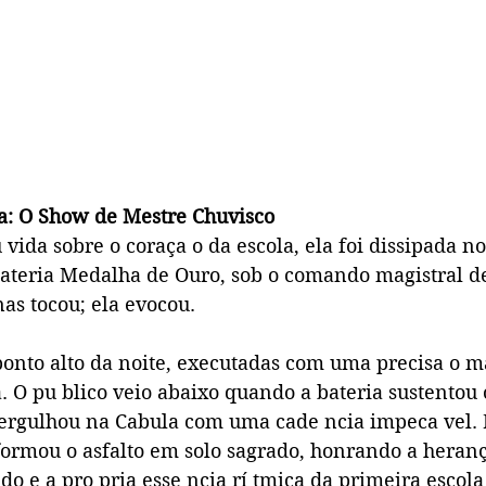
a: O Show de Mestre Chuvisco
vida sobre o coraça o da escola, ela foi dissipada n
bateria Medalha de Ouro, sob o comando magistral d
as tocou; ela evocou.
ponto alto da noite, executadas com uma precisa o m
. O pu blico veio abaixo quando a bateria sustentou 
ergulhou na Cabula com uma cade ncia impeca vel. 
formou o asfalto em solo sagrado, honrando a heranç
o e a pro pria esse ncia rí tmica da primeira escol