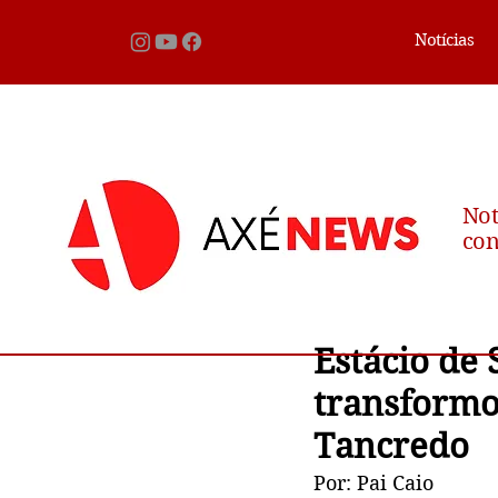
Notícias
Not
con
Estácio de 
transformo
Tancredo
Por: Pai Caio