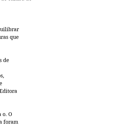
uilibrar
uras que
s de
s,
e
Editora
 o. O
ta foram