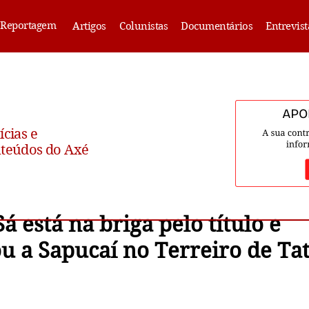
Reportagem
Artigos
Colunistas
Documentários
Entrevist
ícias e
teúdos do Axé
Sá está na briga pelo título e
u a Sapucaí no Terreiro de Ta