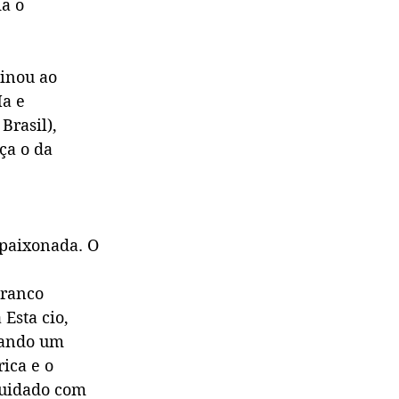
ia o
minou ao
Ma e
Brasil),
ça o da
apaixonada. O
branco
Esta cio,
rando um
ica e o
cuidado com