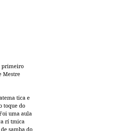
o primeiro
e Mestre
atema tica e
o toque do
Foi uma aula
a rí tmica
a de samba do