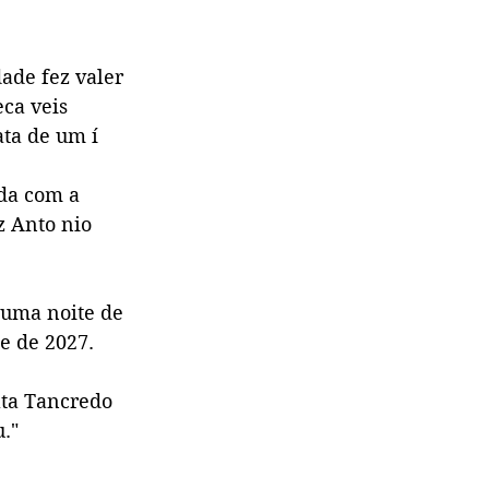
ade fez valer
eca veis
ta de um í 
ada com a
z Anto nio
 uma noite de
e de 2027.
ata Tancredo
."