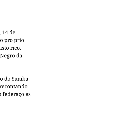
, 14 de
o pro prio
sto rico,
a Negro da
rço do Samba
 recontando
s federaço es