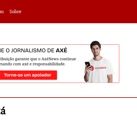
VLIBRAS -
Acessar
as
Sobre
tá