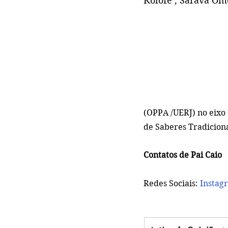
Kolofe , Sarava Om
(OPPA /UERJ) no eixo 
de Saberes Tradiciona
Contatos de Pai Caio
Redes Sociais:
Instag