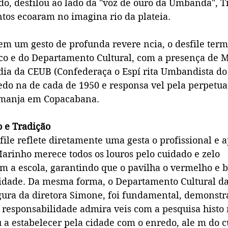
do, desfilou ao lado da "voz de ouro da Umbanda", T
ntos ecoaram no imagina rio da plateia.
em um gesto de profunda revere ncia, o desfile ter
co e do Departamento Cultural, com a presença de 
dia da CEUB (Confederaça o Espí rita Umbandista do 
do na de cada de 1950 e responsa vel pela perpetua
Iemanja em Copacabana.
 e Tradição
file reflete diretamente uma gesta o profissional e 
arinho merece todos os louros pelo cuidado e zelo
om a escola, garantindo que o pavilha o vermelho e 
idade. Da mesma forma, o Departamento Cultural da 
gura da diretora Simone, foi fundamental, demonst
responsabilidade admira veis com a pesquisa histo r
 a estabelecer pela cidade com o enredo, ale m do 