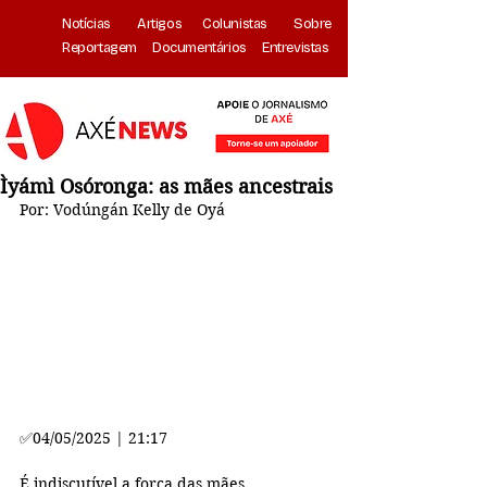
Notícias
Artigos
Colunistas
Sobre
Reportagem
Documentários
Entrevistas
Ìyámì Osóronga: as mães ancestrais
Por: Vodúngán Kelly de Oyá
✅
04/05/2025 | 21:17
É indiscutível a força das mães 