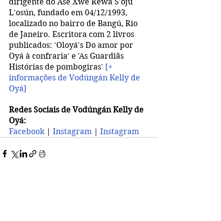
dirigente do Àse Xwé Réwà S'ojú 
L'osún, fundado em 04/12/1993, 
localizado no bairro de Bangú, Rio 
de Janeiro. Escritora com 2 livros 
publicados: 'Oloyá's Do amor por 
Oyá à confraria' e 'As Guardiãs 
Histórias de pombogiras' 
[+ 
informações de Vodúngán Kelly de 
Oyá] 
Redes Sociais de Vodúngán Kelly de 
Oyá:
Facebook 
| 
Instagram 
| 
Instagram 