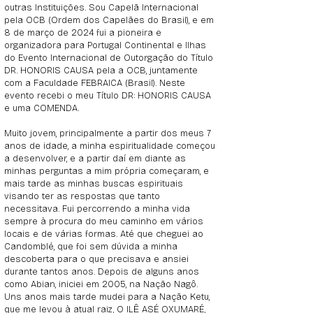
outras Instituições. Sou Capelã Internacional
pela OCB (Ordem dos Capelães do Brasil), e em
8 de março de 2024 fui a pioneira e
organizadora para Portugal Continental e Ilhas
do Evento Internacional de Outorgação do Título
DR. HONORIS CAUSA pela a OCB, juntamente
com a Faculdade FEBRAICA (Brasil). Neste
evento recebi o meu Título DR: HONORIS CAUSA
e uma COMENDA.
Muito jovem, principalmente a partir dos meus 7
anos de idade, a minha espiritualidade começou
a desenvolver, e a partir daí em diante as
minhas perguntas a mim própria começaram, e
mais tarde as minhas buscas espirituais
visando ter as respostas que tanto
necessitava. Fui percorrendo a minha vida
sempre à procura do meu caminho em vários
locais e de várias formas. Até que cheguei ao
Candomblé, que foi sem dúvida a minha
descoberta para o que precisava e ansiei
durante tantos anos. Depois de alguns anos
como Abian, iniciei em 2005, na Nação Nagô.
Uns anos mais tarde mudei para a Nação Ketu,
que me levou à atual raiz, O ILÊ ASÉ OXUMARÉ,