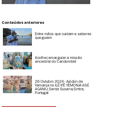
Conteúdos anteriores
Entre mãos que cuidam e saberes
que guiam
Acolher, amar, guiar: a missão
ancestral do Candomblé
26 Outubro 2024 - Ajódùn de
Yemanja no ILÊ IFÊ YEMONJA ASÉ
AGANJU, Santa Susana, Sintra,
Portugal
Todos os conteúdos
Contatos de
Iyá Branca Pereira