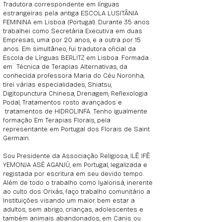
Tradutora correspondente em línguas
estrangeiras pela antiga ESCOLA LUSITÂNIA
FEMININA em Lisboa (Portugal). Durante 35 anos
trabalhei como Secretária Executiva em duas
Empresas, uma por 20 anos, e a outra por 15
anos. Em simultâneo, fui tradutora oficial da
Escola de Línguas BERLITZ em Lisboa. Formada
em Técnica de Terapias Alternativas, da
conhecida professora Maria do Céu Noronha,
tirei várias especialidades, Shiatsu,
Digitopunctura Chinesa, Drenagem, Reflexologia
Podal, Tratamentos rosto avançados e
tratamentos de HIDROLINFA. Tenho igualmente
formação Em Terapias Florais, pela
representante em Portugal dos Florais de Saint
Germain.
Sou Presidente da Associaçâo Religiosa, ILÊ IFÊ
YEMONJA ASÉ AGANJÚ, em Portugal, legalizada e
registada por escritura em seu devido tempo.
Além de todo o trabalho como Iyalorisá, inerente
ao culto dos Orixás, faço trabalho comunitário a
Instituições visando um maior bem estar a
adultos, sem abrigo, crianças, adolescentes e
também animais abandonados, em Canis ou