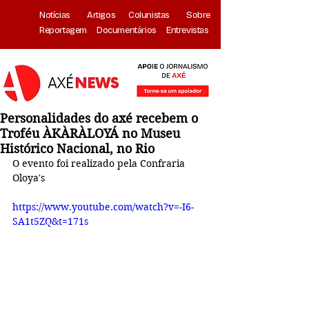
Notícias
Artigos
Colunistas
Sobre
Reportagem
Documentários
Entrevistas
Personalidades do axé recebem o
Troféu ÀKÀRÀLOYÁ no Museu
Histórico Nacional, no Rio
O evento foi realizado pela Confraria 
Oloya's
https://www.youtube.com/watch?v=-I6-
SA1t5ZQ&t=171s