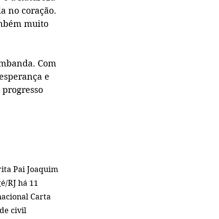
a no coração. 
ambém muito 
 Umbanda. Com 
 esperança e 
 progresso 
ita Pai Joaquim 
é/RJ há 11 
nacional Carta 
e civil 