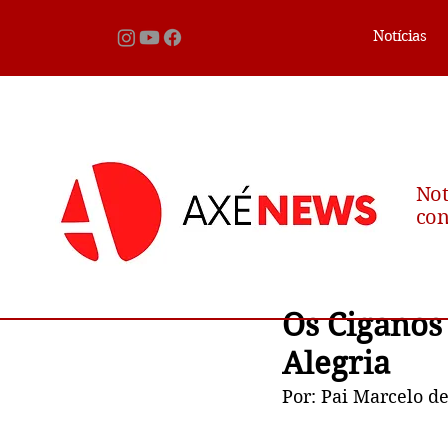
Notícias
Not
con
Os Ciganos
Alegria
Por: Pai Marcelo d