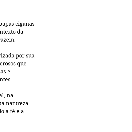
oupas ciganas 
ntexto da 
razem. 
izada por sua 
derosos que 
as e 
ntes.
l, na 
ua natureza 
 a fé e a 