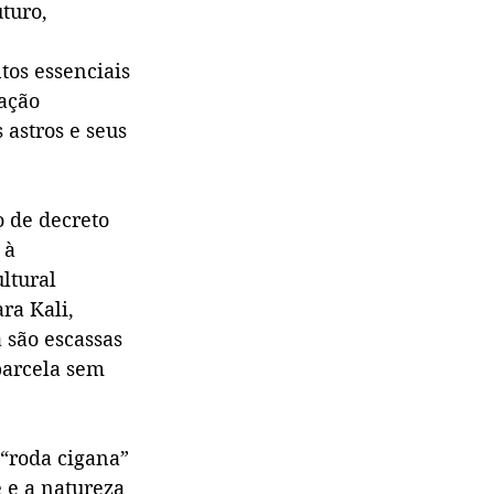
turo, 
tos essenciais 
ação 
 astros e seus 
 de decreto 
 à 
ltural 
ra Kali, 
 são escassas 
parcela sem 
“roda cigana” 
e a natureza 