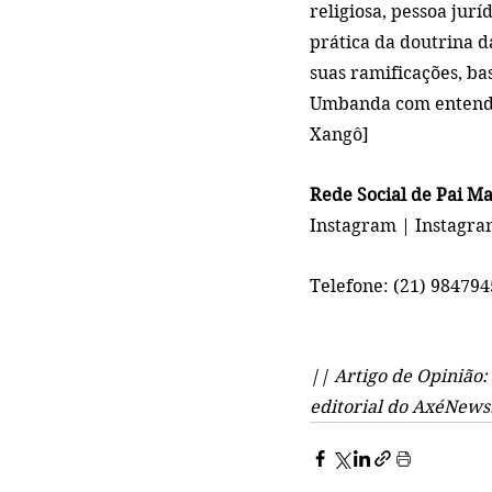
religiosa, pessoa jurí
prática da doutrina d
suas ramificações, b
Umbanda com entendim
Xangô]     
Rede Social de Pai M
Instagram
 | 
Instagr
Telefone: (21) 98479
|| Artigo de Opinião: 
editorial do AxéNews