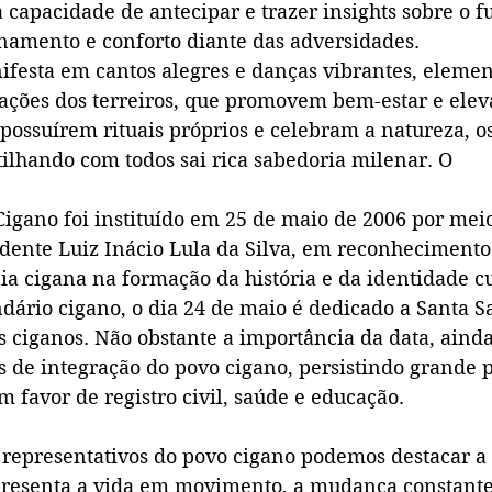
a capacidade de antecipar e trazer insights sobre o fu
namento e conforto diante das adversidades.
ifesta em cantos alegres e danças vibrantes, elemen
rações dos terreiros, que promovem bem-estar e elev
 possuírem rituais próprios e celebram a natureza, os
ilhando com todos sai rica sabedoria milenar. O 
Cigano foi instituído em 25 de maio de 2006 por meio
idente Luiz Inácio Lula da Silva, em reconhecimento
ia cigana na formação da história e da identidade cu
ndário cigano, o dia 24 de maio é dedicado a Santa Sa
 ciganos. Não obstante a importância da data, ainda
as de integração do povo cigano, persistindo grande 
 favor de registro civil, saúde e educação.
 representativos do povo cigano podemos destacar a 
resenta a vida em movimento, a mudança constante 