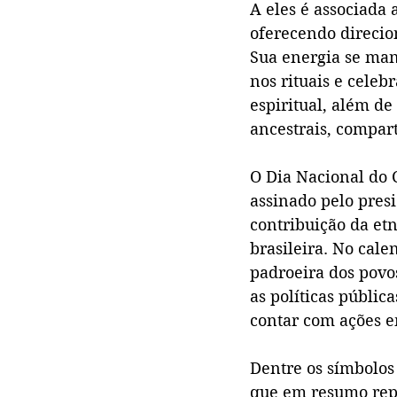
A eles é associada 
oferecendo direcio
Sua energia se man
nos rituais e celeb
espiritual, além de
ancestrais, compart
O Dia Nacional do 
assinado pelo pres
contribuição da etn
brasileira. No cale
padroeira dos povos
as políticas públic
contar com ações em
Dentre os símbolos
que em resumo rep