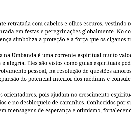
te retratada com cabelos e olhos escuros, vestindo r
onrada em festas e peregrinações globalmente. No co
nça simboliza a proteção e a força que os ciganos t
s na Umbanda é uma corrente espiritual muito valor
 e alegria. Eles são vistos como guias espirituais po
olvimento pessoal, na resolução de questões amoros
xpansão do potencial interior dos médiuns e consule
is orientadores, pois ajudam no crescimento espiritua
ios e no desbloqueio de caminhos. Conhecidos por s
em mensagens de esperança e otimismo, fortalecendo