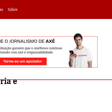
VLIBRAS -
Acessar
as
Sobre
ria e