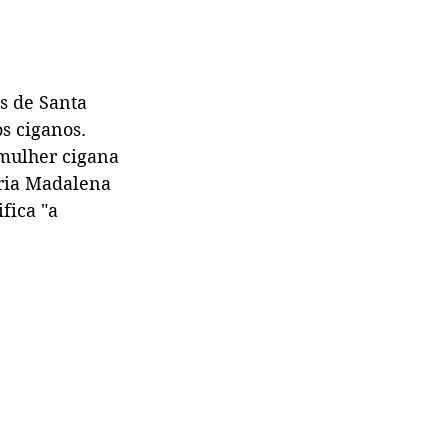
s de Santa 
s ciganos. 
 mulher cigana 
aria Madalena 
fica "a 