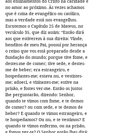
aos ensinamentos do Cristo na caridade e 
no amor ao próximo. Às vezes achamos 
que é coisa de evangélico ou católico, 
mas a verdade está nos evangelhos. 
Escutemos o Capítulo 25 de Mateus, no 
versículo 35, que diz assim: “Então dirá 
aos que estiverem à sua direita: Vinde, 
benditos de meu Pai, possuí por herança 
o reino que vos está preparado desde a 
fundação do mundo; porque tive fome, e 
destes-me de comer; tive sede, e destes-
me de beber; era estrangeiro, e 
hospedastes-me; estava nu, e vestistes-
me; adoeci, e visitastes-me; estive na 
prisão, e fostes ver-me. Então os justos 
lhe perguntarão, dizendo: Senhor, 
quando te vimos com fome, e te demos 
de comer? ou com sede, e te demos de 
beber? E quando te vimos estrangeiro, e 
te hospedamos? Ou nu, e te vestimos? E 
quando te vimos enfermo, ou na prisão, 
e fomos ver-te? O Senhor então lhes dirá: 