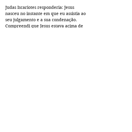
Judas Iscariotes responderia: Jesus 
nasceu no instante em que eu assistia ao 
seu julgamento e a sua condenação. 
Compreendi que Jesus estava acima de 
todos os tesouros terrenos. 
Bezerra de Menezes responderia: Jesus 
nasceu no dia em que desci as escadas 
da Federação Espírita Brasileira e um 
homem se aproximou dizendo: Vim 
devolver-lhe o abraço que me deste em 
nome de Maria, porque renovei minha 
fé e a confiança em Deus. Foi naquele 
instante que percebi a Sua misericórdia 
e o Seu imenso amor pelas criaturas. 
Maria de Nazaré responderia: Jesus 
nasceu em Belém, sob as estrelas, que 
eram focos de luzes guiando os pastores 
e suas ovelhas ao berço de palha. Foi 
quando o segurei em meus braços pela 