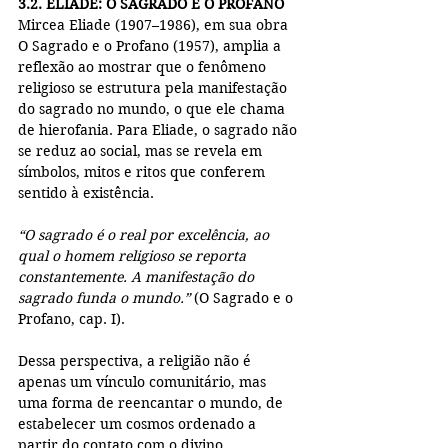
3.2. ELIADE: O SAGRADO E O PROFANO
Mircea Eliade (1907–1986), em sua obra 
O Sagrado e o Profano (1957), amplia a 
reflexão ao mostrar que o fenômeno 
religioso se estrutura pela manifestação 
do sagrado no mundo, o que ele chama 
de hierofania. Para Eliade, o sagrado não 
se reduz ao social, mas se revela em 
símbolos, mitos e ritos que conferem 
sentido à existência.
“O sagrado é o real por excelência, ao 
qual o homem religioso se reporta 
constantemente. A manifestação do 
sagrado funda o mundo.”
 (O Sagrado e o 
Profano, cap. I).
Dessa perspectiva, a religião não é 
apenas um vínculo comunitário, mas 
uma forma de reencantar o mundo, de 
estabelecer um cosmos ordenado a 
partir do contato com o divino.