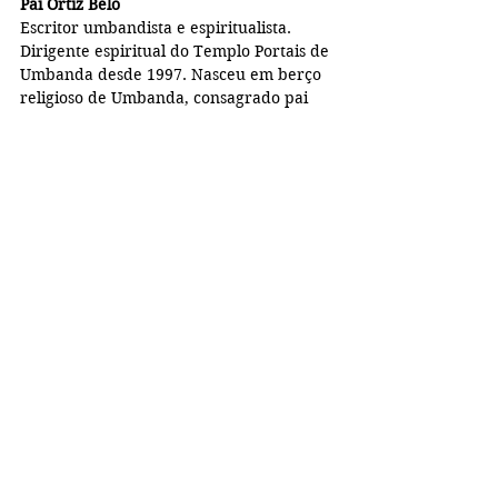
Pai Ortiz Belo
Escritor umbandista e espiritualista. 
Dirigente espiritual do Templo Portais de 
Umbanda desde 1997. Nasceu em berço 
religioso de Umbanda, consagrado pai 
pequeno aos 19 anos e dirigente aos 26. 
Filho de pai Xangô e mãe Oxum, sempre 
procurou fazer pela religião desde 
jovem, participando de momentos 
valiosos para a Umbanda. 
[+ informações 
do Pai Ortiz Belo]   
Redes Sociais do Pai Ortiz Belo
Instagram | Facebook