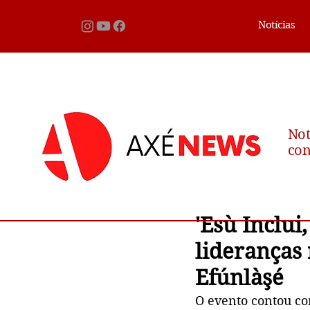
Notícias
Not
con
'Esù Inclui
lideranças 
Efúnlàşé
O evento contou co