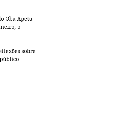
 do Oba Apetu 
neiro, o 
eflexões sobre 
público 