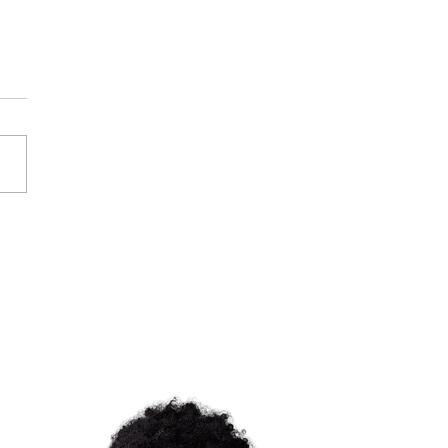
lorixá Homero de
alá celebra seu Odun
nlá no Ile Asé N'ibaim