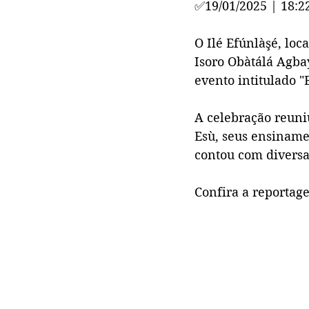
✅
19/01/2025 | 18:2
O Ilé Efúnlàşé, loc
Isoro Obàtálá Agba
evento intitulado "E
A celebração reuniu
Esù, seus ensiname
contou com diversas
Confira a reportag