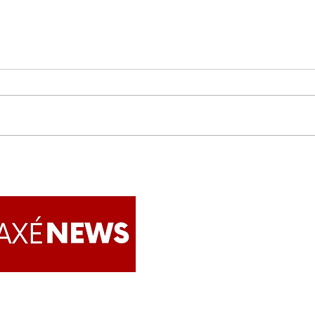
Ginga Tropical emociona
Baba
no Vodun Festival, e
Obat
fortalece a conexão com a
Meri
ancestralidade africana
Apoie o AxéNews