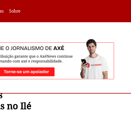
VLIBRAS -
Acessar
as
Sobre
s
s no Ilé