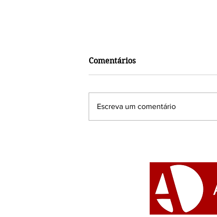
Comentários
Escreva um comentário
Afoxé Filhas de Gandhy
realiza oficinas de dança
no Museu da História e da
Cultura Afro-brasileira