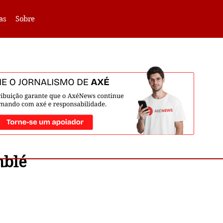
VLIBRAS -
Acessar
as
Sobre
mblé