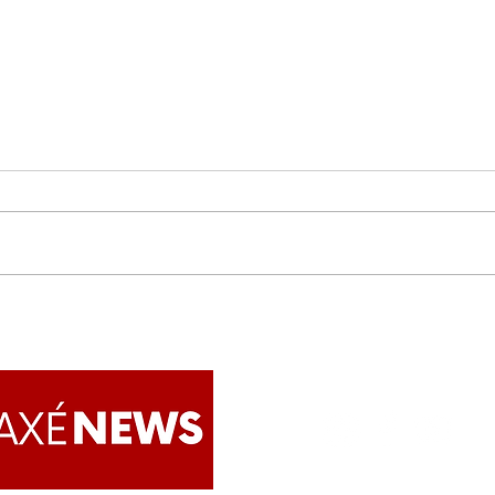
1º Encontro Municipal de
Bloc
Mulheres POTMA promove
Ciat
diálogos sobre a luta contra
agit
violência à mulher
próx