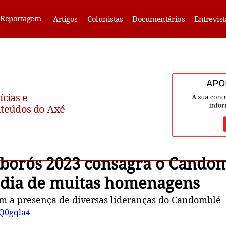
Reportagem
Artigos
Colunistas
Documentários
Entrevist
ícias e
teúdos do Axé
Oborós 2023 consagra o Cando
dia de muitas homenagens
m a presença de diversas lideranças do Candomblé
bQ0gqla4