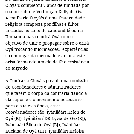
Oloyá’s completou 7 anos de fundada por 
sua presidente Vodúngán Kelly de Oyá.  
A confraria Oloyá’s é uma fraternidade 
religiosa composta por filhas e filhos 
iniciados no culto de candomblé ou na 
Umbanda para o orisá Oyá com o 
objetivo de unir e propagar sobre o orisá 
Oyá trocando informações,  experiências 
e comungar da mesma fé e amor a este 
orisá formando um elo de fé e resistência 
ao sagrado.
A Confraria Oloyá’s possui uma comissão 
de Coordenadores e administradores 
que fazem o corpo da confraria dando a 
ela suporte e o movimento necessário 
para a sua existência, esses 
Coordenadores são: Ìyáníláárí Helen de 
Oyá (RJ), Ìyáníláárí DR Lyvia de Oyá(RJ), 
Ìyáníláárí Élida de Oyá (RJ), Ìyáníláárí 
Luciana de Oyá (DF), Ìyáníláárí Heloisa 