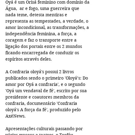
Oyá é um Orisá feminino com domínio da 
Água,  ar e fogo, uma guerreira que 
nada teme, detesta mentiras e 
representa as tempestades, a verdade, o 
amor incondicional, as transformações, a 
independência feminina, a força, a 
coragem e faz o transporte entre a 
ligação dos portais entre os 2 mundos 
ficando encarregada de conduzir os 
espíritos através deles. 
A Confraria oloyá's possui 2 livros 
publicados sendo o primeiro 'Oloyá’s: Do 
amor por Oyá a confraria', e o segundo 
'Oyá um vendaval de fé', escrito por sua 
presidente e coautores membros da 
confraria, documentário 'Confraria 
oloyá's A força da fé', produzido pelo 
AxéNews.
Apresentações culturais passando por 
vários museus e teatros, o Troféu 