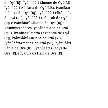
de Oyá(RJ), Ìyáníláárí Simone de Oyá(RJ) 
Ìyáníláárí Adriana de Oyá(MS), Ìyáníláárí 
Roberta de Oyá (RJ), Ìyáníláárí Elisângela 
de oyá (SP), Ìyáníláárí Deborah de Oyá 
(RJ) e Ìyáníláárí Elizama de Oyá (RJ)e 
Administradores Ìyáníláárí Ana de Oyá 
(MS), Ìyáníláárí Maria Fernanda de Oyá 
(RJ), Ìyáníláárí Luciana de Oyá (RJ), 
ÌyánílááríAmanda de Oyá (SP), Ìyáníláárí 
Vânia de Oyá (RJ)  Ìyáníláárí Gladys de 
Oyá (RJ)e Ìyáníláárí Helô de Oyá (RJ).