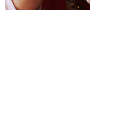
Vodúngán Kelly de Oyá
Sacerdotisa de candomblé , 
dirigente do Àse Xwé Réwà S'ojú 
L'osún, fundado em 04/12/1993, 
localizado no bairro de Bangú, Rio 
de Janeiro. Escritora com 2 livros 
publicados: 'Oloyá's Do amor por 
Oyá à confraria' e 'As Guardiãs 
Histórias de pombogiras' 
[+ 
informações de Vodúngán Kelly de 