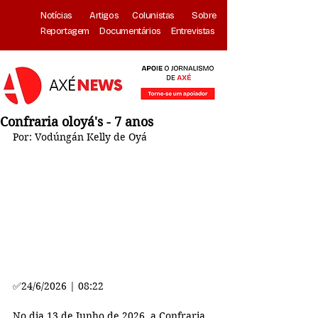
Notícias
Artigos
Colunistas
Sobre
Reportagem
Documentários
Entrevistas
Confraria oloyá's - 7 anos
Por: Vodúngán Kelly de Oyá
✅
24/6/2026 | 08:22
No dia 13 de Junho de 2026, a Confraria 