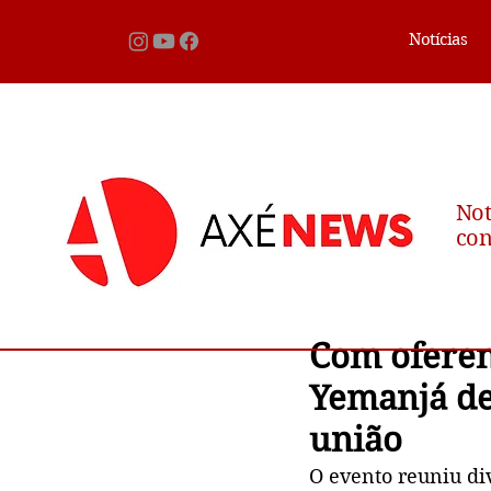
Notícias
Not
con
Com oferend
Yemanjá de
união
O evento reuniu div