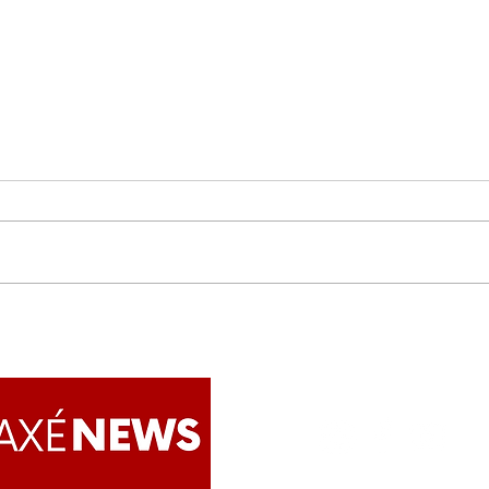
Em ritual de fé, baianas e
Em 
lideranças religiosas lavam
Ogu
a Marquês de Sapucaí antes
anun
do Carnaval 2023
Riva
abri