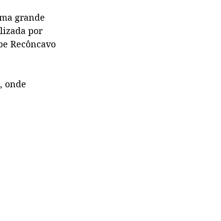
uma grande 
lizada por 
ube Recôncavo 
, onde 