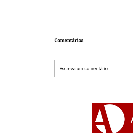
Comentários
Escreva um comentário
Encontro das Nações
celebra o Dia Nacional das
Tradições das Raízes de
Matrizes Africanas, no Rio