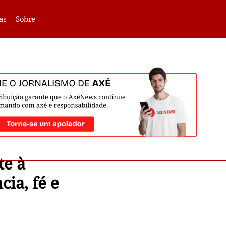
VLIBRAS -
Acessar
as
Sobre
te à
ia, fé e