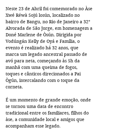
Neste 23 de Abril foi comemorado no Àse 
Xwé Réwà Sojú losún, localizado no 
bairro de Bangu, no Rio de Janeiro a 32° 
Alvorada de São Jorge, em homenagem a 
Doné Marlene de Òsún. Dirigida por 
Vodúngán Kelly de Oyá e Família, o 
evento é realizado há 32 anos, que 
marca um legado ancestral passado de 
avó para neta, começando às 5h da 
manhã com uma queima de fogos, 
toques e cânticos direcionados a Pai 
Ògún, intercalando com o toque da 
corneta.
É um momento de grande emoção, onde 
se tornou uma data de encontro 
tradicional entre os familiares, filhos do 
àse, a comunidade local e amigos que 
acompanham esse legado.