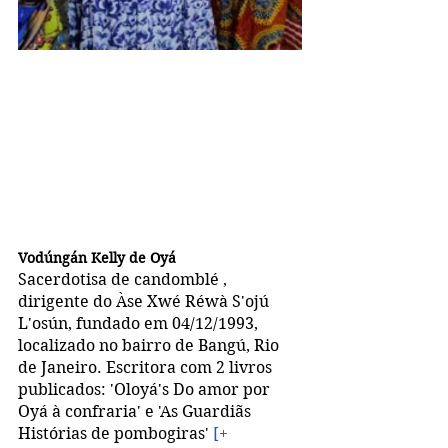
Vodúngán Kelly de Oyá
Sacerdotisa de candomblé , 
dirigente do Àse Xwé Réwà S'ojú 
L'osún, fundado em 04/12/1993, 
localizado no bairro de Bangú, Rio 
de Janeiro. Escritora com 2 livros 
publicados: 'Oloyá's Do amor por 
Oyá à confraria' e 'As Guardiãs 
Histórias de pombogiras' 
[+ 