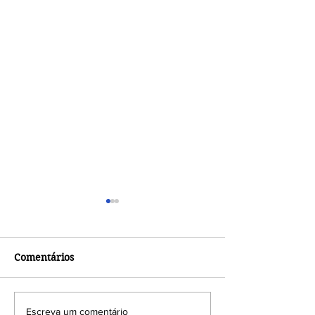
Comentários
Terreiros e ditadura
Com o Projeto
Escreva um comentário