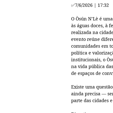
✅
7/6/2026 | 17:32
O Òsún N’Lè é uma 
às águas doces, à f
realizada na cidade
evento reúne diferen
comunidades em tor
política e valorizaç
institucionais, o Ò
na vida pública da
de espaços de conv
Existe uma questão
ainda precisa — se
parte das cidades 