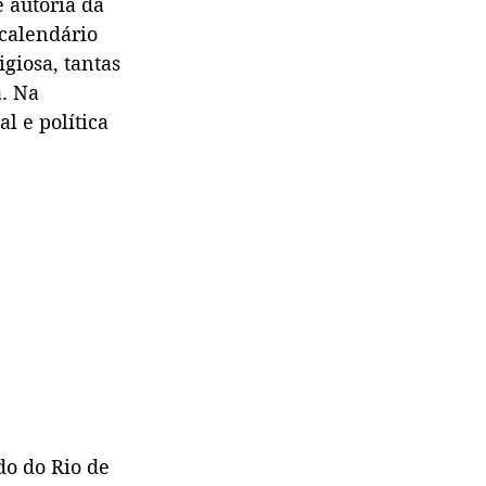
 autoria da 
calendário 
giosa, tantas 
. Na 
l e política 
o do Rio de 