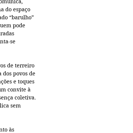
comunica, 
a do espaço 
ado “barulho” 
quem pode 
radas 
nta-se 
s de terreiro 
a dos povos de 
ações e toques 
m convite à 
ença coletiva. 
lica sem 
to às 