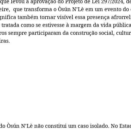
 que levou à aprovação do Projeto de Lei 297/2024, de
ire,  que transforma o Òsún N’Lè em um evento do 
ignifica também tornar visível essa presença afrorreli
 tratada como se estivesse à margem da vida pública
iros sempre participaram da construção social, cultura
iras.
o Òsún N’Lè não constitui um caso isolado. No Estad