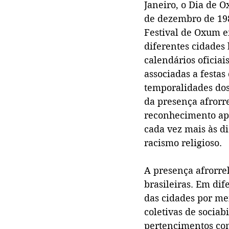
Janeiro, o Dia de O
de dezembro de 198
Festival de Oxum e
diferentes cidades 
calendários oficia
associadas a festas
temporalidades dos
da presença afrorre
reconhecimento apa
cada vez mais às d
racismo religioso.
A presença afrorre
brasileiras. Em dif
das cidades por mei
coletivas de socia
pertencimentos com