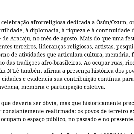
celebração afrorreligiosa dedicada a Òsún/Oxum, or
ertilidade, à diplomacia, à riqueza e à continuidade d
 de Aracaju, no mês de agosto. Mais do que uma festa
tes terreiros, lideranças religiosas, artistas, pesqu
no de atividades que articulam cultura, memória, 
ão das tradições afro-brasileiras. Ao ocupar ruas, rio
sún N’Lè também afirma a presença histórica dos pov
s cidades e evidencia sua contribuição contínua para
ivência, memória e participação coletiva.
 que deveria ser óbvia, mas que historicamente prec
r constantemente reafirmada: os povos de terreiro e
e ocupam o espaço público, no passado e no presente