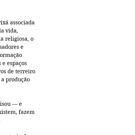
ixá associada 
a vida, 
 religiosa, o 
isadores e 
formação 
s e espaços 
os de terreiro 
 a produção 
isou — e 
xistem, fazem 
.