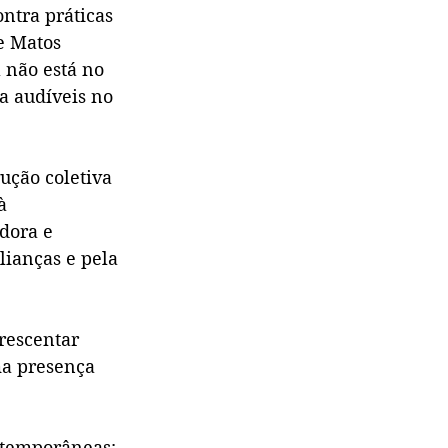
ntra práticas 
e Matos 
 não está no 
a audíveis no 
ução coletiva 
à 
dora e 
lianças e pela 
rescentar 
ma presença 
ntemporâneas: 