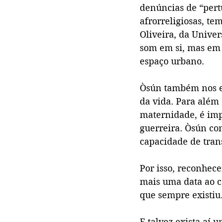
denúncias de “pert
afrorreligiosas, t
Oliveira, da Univer
som em si, mas em 
espaço urbano.
Òsún também nos ens
da vida. Para além
maternidade, é imp
guerreira. Òsún co
capacidade de tra
Por isso, reconhec
mais uma data ao c
que sempre existiu
E talvez exista aí 