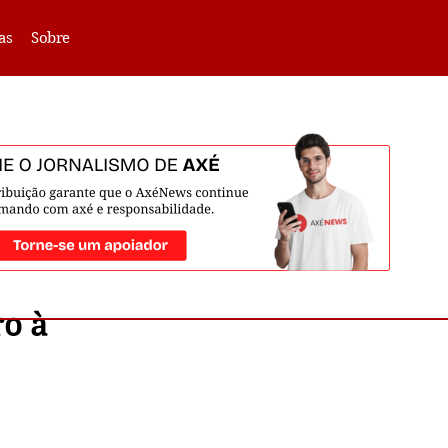
VLIBRAS -
Acessar
as
Sobre
ro à