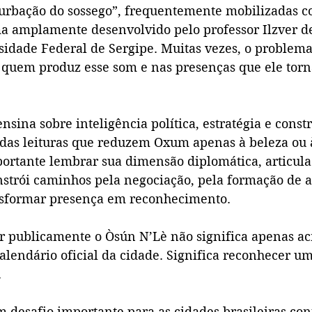
urbação do sossego”, frequentemente mobilizadas co
ema amplamente desenvolvido pelo professor Ilzver d
sidade Federal de Sergipe. Muitas vezes, o problema
quem produz esse som e nas presenças que ele torn
ina sobre inteligência política, estratégia e constr
 das leituras que reduzem Oxum apenas à beleza ou 
ortante lembrar sua dimensão diplomática, articula
nstrói caminhos pela negociação, pela formação de a
nsformar presença em reconhecimento.
er publicamente o Òsún N’Lè não significa apenas ac
alendário oficial da cidade. Significa reconhecer u
.
um desafio importante para as cidades brasileiras co