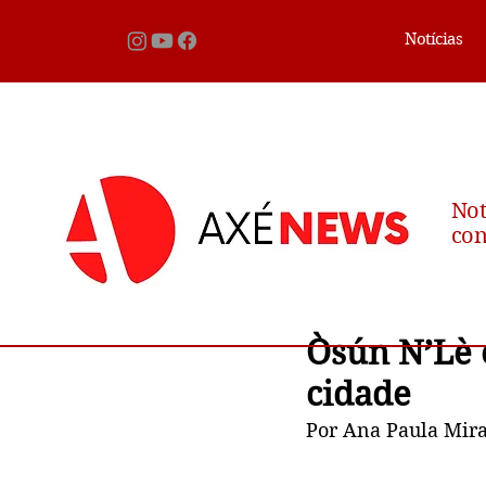
Notícias
Not
con
Òsún N’Lè e
cidade
Por Ana Paula Mir