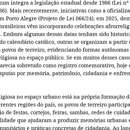
xum integra a legislação estadual desde 1986 (Lei nº 
6). Mais recentemente, iniciativas como a oficializa
m Porto Alegre (Projeto de Lei 066/24), em 2025, d
brasileiras vêm incorporando celebrações afrorreligi
is. Embora algumas dessas datas tenham sido histori
 do calendário católico, outras se organizam a partir 
 povos de terreiro, evidenciando formas autônomas 
ligiosa no espaço público. Se em muitos desses caso
recia sobretudo como registro comemorativo, hoje el
isputas por memória, patrimônio, cidadania e enfre
ligiosa no espaço urbano está na própria formação d
erentes regiões do país, os povos de terreiro partici
o de festas, cortejos, feiras, sambas, redes de cuida
bilidade que ajudaram a produzir memórias urbanas 
unitários e práticas concretas de cidadania. Ao lon