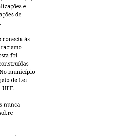
lizações e 
ações de 
.
 conecta às 
 racismo 
sta foi 
construídas 
 No município 
jeto de Lei 
a-UFF.
os nunca 
sobre 