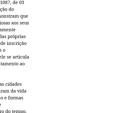
1087, de 03 
ção do 
emonstram que 
osas aos seus 
camente 
das próprias 
de inscrição 
s o 
e se articula 
ntamento ao 
as cidades 
param da vida 
do e formas 
e 
go do tempo, 