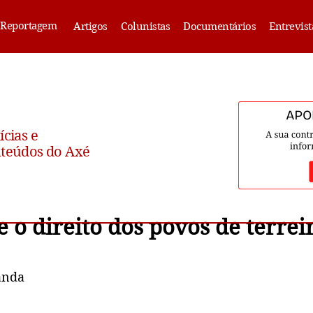
Reportagem
Artigos
Colunistas
Documentários
Entrevist
ícias e
teúdos do Axé
 o direito dos povos de terrei
anda