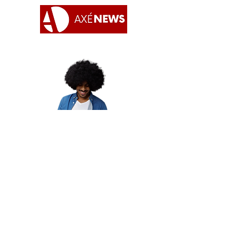
Apoie o AxéNews
Quero colaborar!
A chave de nosso pix é o nosso CNPJ :
27454190000173
#Umbanda | #Candomblé | #Omolokô |
#Quimbanda | #Jurema | #Tambordemina |
#Religião | #AxéNews