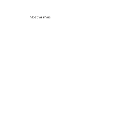
Mostrar mais