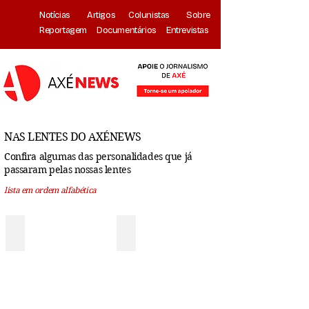
Notícias
Artigos
Colunistas
Sobre
Reportagem
Documentários
Entrevistas
NAS LENTES DO AXÉNEWS
Confira algumas das personalidades que já
passaram pelas nossas lentes
lista em ordem alfabética
Tata Angelo de Katende
Doné Conceição D´Lissa
Sacerdote
Doné
de
Conceição
Candomblé
D
´Lissa