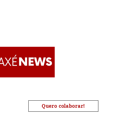
Apoie o AxéNews
Quero colaborar!