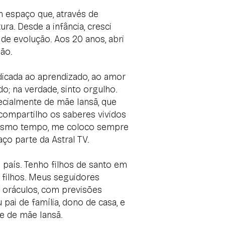
 espaço que, através de
ra. Desde a infância, cresci
e evolução. Aos 20 anos, abri
ião.
edicada ao aprendizado, ao amor
; na verdade, sinto orgulho.
ecialmente de mãe Iansã, que
e compartilho os saberes vividos
mesmo tempo, me coloco sempre
ço parte da Astral TV.
país. Tenho filhos de santo em
 filhos. Meus seguidores
e oráculos, com previsões
pai de família, dono de casa, e
e de mãe Iansã.