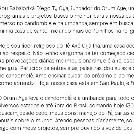
Sou Babalorixá Diego Ty Oya, fundador do Orum Aye, um
programas e projetos, busca o melhor para a nossa cultu
imerso no candomblé e na umbanda, sempre em busca d
minha casa de santo, iniciando mais de 70 filhos na relig
Hoje sou líder religioso do Ilê Axé Oya Ina, uma casa d
e ao respeito. Não tenho vergonha de ter começado cedo
As provocações diárias me impulsionaram, e é a fé, esp
me guia. Participo de entrevistas, palestras, dou aulas 
no candomblé. Amo ensinar, cuidar do próximo e, ao 
como aprendiz. Hoje, nossa casa está em São Paulo, e fa
O Orum Aye leva o candomblé e a umbanda para todo o 
diversos estados e até fora do Brasil, somando hoje 130
buscam, desde cedo, meus dons: manejo do Ifá, cartas 
anuais sobre o mundo. Atendo pessoas diariamente, sou 
sigo com meus projetos, sempre ouvindo a voz de Exu 