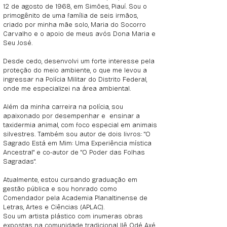
12 de agosto de 1968, em Simões, Piauí. Sou o
primogênito de uma família de seis irmãos,
criado por minha mãe solo, Maria do Socorro
Carvalho e o apoio de meus avós Dona Maria e
Seu José.
Desde cedo, desenvolvi um forte interesse pela
proteção do meio ambiente, o que me levou a
ingressar na Polícia Militar do Distrito Federal,
onde me especializei na área ambiental.
Além da minha carreira na polícia, sou
apaixonado por desempenhar e ensinar a
taxidermia animal, com foco especial em animais
silvestres. Também sou autor de dois livros: "O
Sagrado Está em Mim: Uma Experiência mística
Ancestral" e co-autor de "O Poder das Folhas
Sagradas".
Atualmente, estou cursando graduação em
gestão pública e sou honrado como
Comendador pela Academia Planaltinense de
Letras, Artes e Ciências (APLAC).
Sou um artista plástico com inumeras obras
expostas na comunidade tradicional Ilê Odé Axé