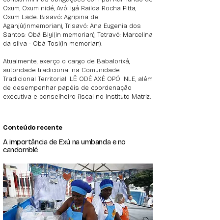
Oxum, Oxum nidé, Avó: Iyá Railda Rocha Pitta,
Oxum Lade. Bisavó: Agripina de
Aganjú(inmemorian), Trisavó: Ana Eugenia dos
Santos: Obá Biyi(in memorian), Tetravó: Marcelina
da silva - Obá Tosi(in memorian).
Atualmente, exerço o cargo de Babalorixá,
autoridade tradicional na Comunidade
Tradicional Territorial ILÊ ODÉ AXÉ OPÓ INLE, além
de desempenhar papéis de coordenação
executiva e conselheiro fiscal no Instituto Matriz.
Conteúdo recente
A importância de Exú na umbanda e no
candomblé