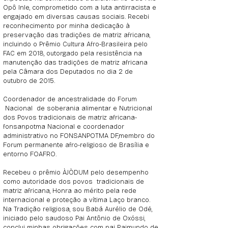
Opô Inle, comprometido com a luta antirracista e
engajado em diversas causas sociais. Recebi
reconhecimento por minha dedicação à
preservação das tradições de matriz africana,
incluindo o Prêmio Cultura Afro-Brasileira pelo
FAC em 2018, outorgado pela resistência na
manutenção das tradições de matriz africana
pela Câmara dos Deputados no dia 2 de
outubro de 2015.
Coordenador de ancestralidade do Forum
Nacional de soberania alimentar e Nutricional
dos Povos tradicionais de matriz africana-
fonsanpotma Nacional e coordenador
administrativo no FONSANPOTMA DF,membro do
Forum permanente afro-religioso de Brasília e
entorno FOAFRO.
Recebeu o prêmio ÀJÒDUM pelo desempenho
como autoridade dos povos tradicionais de
matriz africana, Honra ao mérito pela rede
internacional e proteção a vítima Laço branco.
Na Tradição religiosa, sou Babá Aurélio de Odé,
iniciado pelo saudoso Pai Antônio de Oxóssi,
conclui minhas obrigações com pai Raimundo de