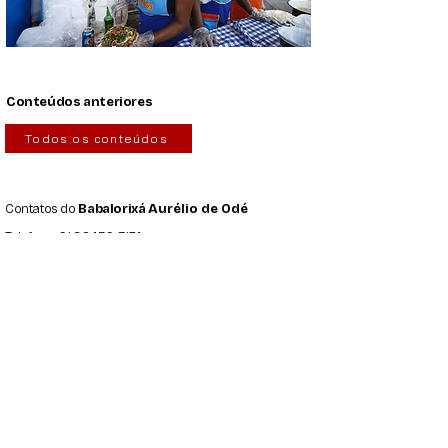
Conteúdos anteriores
Todos os conteúdos
Contatos do
Babalorixá
Aurélio de Odé
Telefone:
61 98456-3174
Site:
https://ileodeaxeopoinle.wixsite.com/ileode
Redes Sociais:
Instagram
|
Instagram