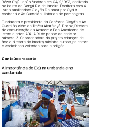
Réwà S'ojú L'osún fundado em 04/12/1993, localizado
no bairro de Bangú, Rio de Janeiro. Escritora com 4
livros publicados: 'Oloyá's Do amor por Oyá à
confraria' e 'As Guardiãs Histórias de pombogiras'.
Fundadora e presidente da Confraria Oloyá's e As
Guardiãs, além do Troféu Akaráloyá. Dr.d.h.c, Diretora
de comunicação da Academia Pan-Americana de
letras e artes APALA RJ de posse da cadeira
número 13. Coordenadora do projeto crianças de
àse e diretora do Irmafro, ministra cursos, palestras
e workshops voltados para a religião.
Conteúdo recente
A importância de Exú na umbanda e no
candomblé