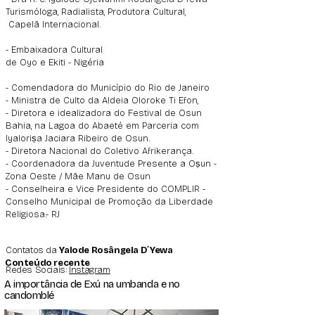
Turismóloga, Radialista, Produtora Cultural,
Capelã Internacional.
- Embaixadora Cultural
de Oyo e Ekiti - Nigéria
- Comendadora do Município do Rio de Janeiro
- Ministra de Culto da Aldeia Oloroke Ti Efon,
- Diretora e idealizadora do Festival de Osun
Bahia, na Lagoa do Abaeté em Parceria com
Iyaloriṣa Jaciara Ribeiro de Osun.
- Diretora Nacional do Coletivo Afrikerança.
- Coordenadora da Juventude Presente a Oṣun -
Zona Oeste / Mãe Manu de Osun
- Conselheira e Vice Presidente do COMPLIR -
Conselho Municipal de Promoção da Liberdade
Religiosa.- RJ
Contatos da
Yalode Rosângela D´Yewa
Conteúdo recente
Redes Sociais:
Instagram
A importância de Exú na umbanda e no
candomblé