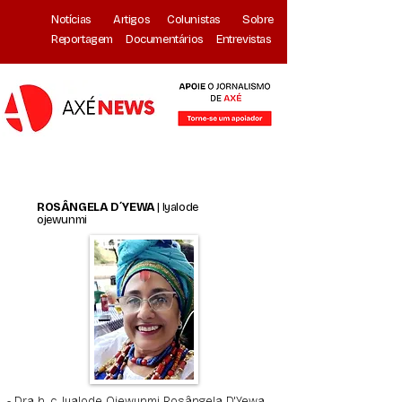
Notícias
Artigos
Colunistas
Sobre
Reportagem
Documentários
Entrevistas
ROSÂNGELA D´YEWA
| Iyalode
ojewunmi
- Dra h. c. Iyalode Ojewunmi Rosângela D'Yewa