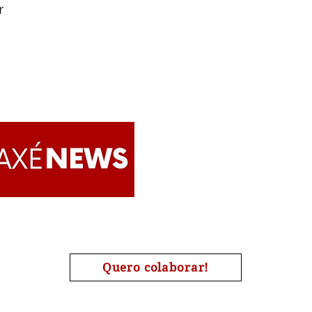
r
Apoie o AxéNews
Quero colaborar!