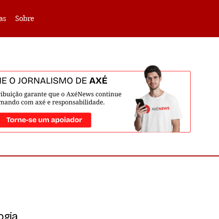
VLIBRAS -
Acessar
as
Sobre
ogia