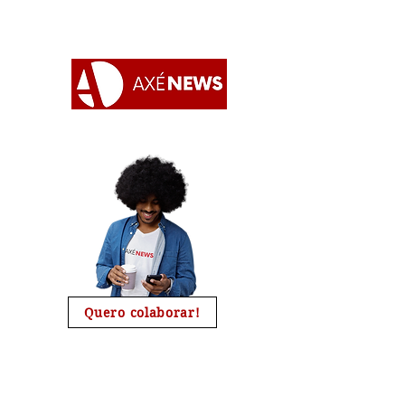
Apoie o AxéNews
Quero colaborar!
A chave de nosso pix é o nosso CNPJ :
27454190000173