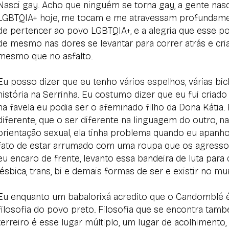
Nasci gay. Acho que ninguém se torna gay, a gente nas
LGBTQIA+ hoje, me tocam e me atravessam profundamente
de pertencer ao povo LGBTQIA+, e a alegria que esse 
de mesmo nas dores se levantar para correr atrás e cri
mesmo que no asfalto.
Eu posso dizer que eu tenho vários espelhos, várias bi
história na Serrinha. Eu costumo dizer que eu fui criad
na favela eu podia ser o afeminado filho da Dona Kátia.
diferente, que o ser diferente na linguagem do outro, n
orientação sexual, ela tinha problema quando eu apanh
fato de estar arrumado com uma roupa que os agressor
eu encaro de frente, levanto essa bandeira de luta par
lésbica, trans, bi e demais formas de ser e existir no 
Eu enquanto um babalorixá acredito que o Candomblé é a
filosofia do povo preto. Filosofia que se encontra tam
terreiro é esse lugar múltiplo, um lugar de acolhiment