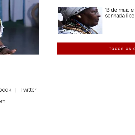
13 de maio e 
sonhada lib
Todos os 
book
|
Twitter
com