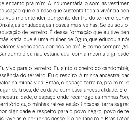
de encanto pra mim. A indumentária, o som, as vestimenta
educação que é a base que sustenta toda a vivência den
eu vou me entender por gente dentro do terreiro con
Orixás, as entidades, as nossas mais velhas. Se eu sou 
educação de terreiro. É dessa formação que eu tive de
mãe Kátia, que é uma mulher de Ogun, que educou a nós
valores vivenciados por nós de axé. É como sempre gos
Candomblé eu não estaria aqui com a mesma dignidade
Eu vivo para o terreiro. Eu sinto o cheiro do candomblé
essência do terreiro. Eu o respiro. A minha ancestralid
valor na minha vida. Então, o espaço terreiro, pra mim,
lugar de troca, de cuidado com essa ancestralidade. É o
ancestralidade, o espaço onde recarrego as minhas forç
território cujo minhas raízes estão fincadas, terra sagra
por dignidade e respeito para o povo negro, povo de t
as favelas e periferias desse Rio de Janeiro e Brasil afor