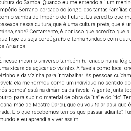
cultura do Samba. Quando eu me entendo ali, um meni
Império Serrano, cercado do jongo, das tantas famílias 
com o samba do Império do Futuro. Eu acredito que m
baseada nessa cultura, que é uma cultura preta, que é um
minha, sabe? Certamente, é por isso que acredito que a 
que hoje eu seja coreógrafo e tenha fundado com out
de Aruanda.
É nesse mesmo universo também fui criado numa lógic
uma xícara de açúcar ao vizinho. A favela como local o
vizinho e da vizinha para ir trabalhar. As pessoas cuida
favela ela me formou como um indivíduo no sentido do
nós somos” está na dinâmica da favela. A gente junta to
outro, para subir o material de obra da “tia” e do “tio”.
Joana, mãe de Mestre Darcy, que eu vou falar aqui que
nada. E o que recebemos temos que passar adiante”. Tu
mundo e eu aprendi a viver assim.