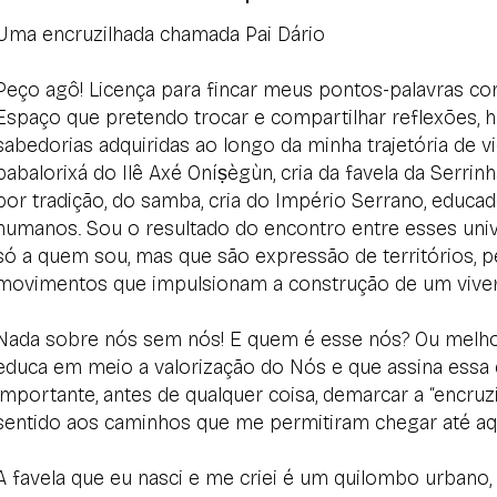
Uma encruzilhada chamada Pai Dário
Peço agô! Licença para fincar meus pontos-palavras c
Espaço que pretendo trocar e compartilhar reflexões, hi
sabedorias adquiridas ao longo da minha trajetória de
babalorixá do Ilê Axé Oníṣègùn, cria da favela da Serri
por tradição, do samba, cria do Império Serrano, educado
humanos. Sou o resultado do encontro entre esses uni
só a quem sou, mas que são expressão de territórios, 
movimentos que impulsionam a construção de um viver
Nada sobre nós sem nós! E quem é esse nós? Ou melho
educa em meio a valorização do Nós e que assina essa 
importante, antes de qualquer coisa, demarcar a “encru
sentido aos caminhos que me permitiram chegar até aqu
A favela que eu nasci e me criei é um quilombo urbano,