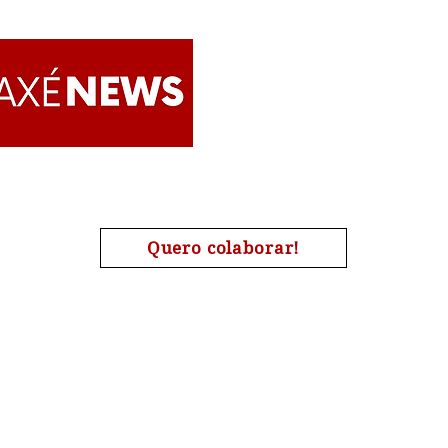
Apoie o AxéNews
Quero colaborar!
A chave de nosso pix é o nosso CNPJ : 27454190000173
| #Candomblé | #Omolokô | #Quimbanda | #Jurema | #Tamb
#Religião | #AxéNews