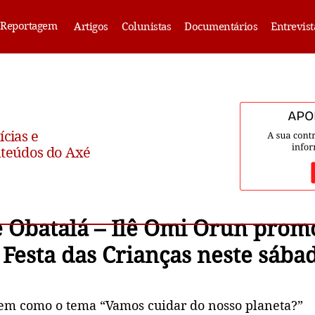
Reportagem
Artigos
Colunistas
Documentários
Entrevist
ícias e
teúdos do Axé
e Obatalá – Ilê Omi Orun prom
 Festa das Crianças neste sába
 tem como o tema “Vamos cuidar do nosso planeta?”