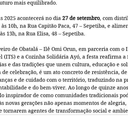
uturo mais equilibrado.
s 2025 acontecerá no dia 
27 de setembro
, com distr
às 10h, na Rua Capitão Paca, 47 – Sepetiba, e alime
 às 13h, na Rua Elisa, 48 – Sepetiba.
eiro de Obatalá – Ilê Omi Orun, em parceria com o In
l (ITS) e a Cozinha Solidária Ayó, a festa reafirma a 
as e das tradições que unem cultura, educação e sol
 de celebração, é um ato concreto de resistência, de
ianças e de cuidado com o território, traduzindo na pr
ntabilidade e do bem-viver. Ao longo de quinze anos
o inspirador de como comunidades tradicionais po
 às novas gerações não apenas momentos de alegria
e tornarem agentes de transformação social e ambie