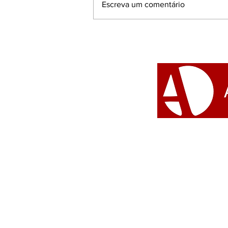
Escreva um comentário
Vozes de todas as crenças se
uniram na 18ª Caminhada
em Defesa da Liberdade
Religiosa no Rio de Janeiro