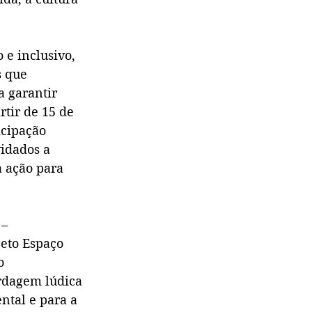
 e inclusivo, 
s que 
a garantir 
tir de 15 de 
icipação 
idados a 
a ação para 
– 
jeto Espaço 
o 
rdagem lúdica 
ntal e para a 