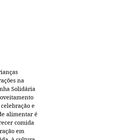
rianças 
rações na 
nha Solidária 
roveitamento 
 celebração e 
de alimentar é 
erecer comida 
eração em 
da, à cultura 