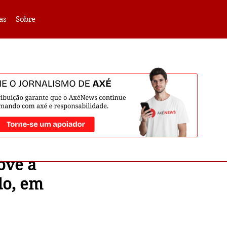
VLIBRAS -
Acessar
as
Sobre
ove a
do, em