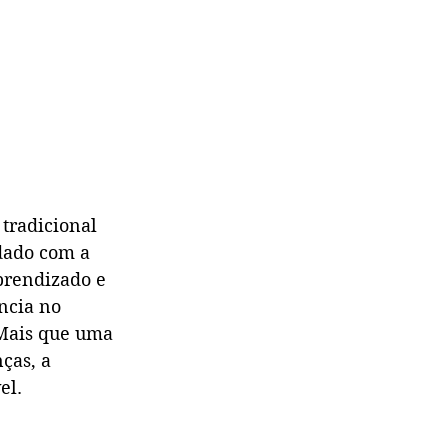
 tradicional 
dado com a 
prendizado e 
ncia no 
 Mais que uma 
ças, a 
el.