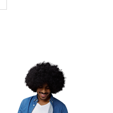
u da República se
e ao poder e aos
ntos das pombogiras
ançamento de “As
diãs