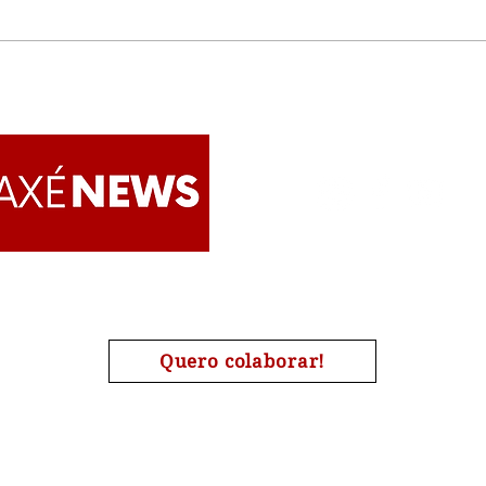
Entre alegria, risos e
Muse
mistérios: Ibeijada, Cosme
rend
Damião e as Crianças na
enca
Umbanda
no l
Guar
Apoie o AxéNews
Quero colaborar!
A chave de nosso pix é o nosso CNPJ : 27454190000173