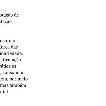
ibuição de 
ntação 
stituto 
força das 
idariedade. 
 afirmação 
ática os 
, consolidou-
dem, por meio 
, mas também 
ntal.