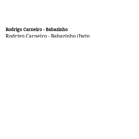
Rodrigo Carneiro - Babazinho
Rodrigo Carneiro - Babazinho (Iwin 
L'orun Egbe Tayó).
​Professor de biologia (Seeduc), 
Pedagogo, Mestre em ensino de 
ciências, ambiente e sociedade ( 
Uerj-Ffp) , especialista em educação 
étnico -racial ( Ufrrj), Sacerdote do 
Terreiro de Obatalá -Ile Omi Orun, 
fundador do Instituto Terreiro 
Sustentável.Atuo com educação 
ambiental popular de terreiro, 
cultura, sustentabilidade e saúde.
Rede Social de 
Rodrigo Carneiro - 
Babazinho
:
Instagram
 | 
Instagram 
| 
Facebook