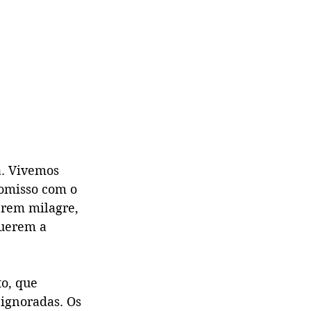
a. Vivemos 
omisso com o 
erem milagre, 
uerem a 
to, que 
ignoradas. Os 