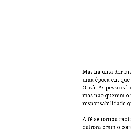
Mas há uma dor mai
uma época em que 
Òrìṣà. As pessoas b
mas não querem o 
responsabilidade q
A fé se tornou rápi
outrora eram o cor