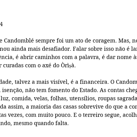
34
 Candomblé sempre foi um ato de coragem. Mas, no
ornou ainda mais desafiador. Falar sobre isso não é l
ência, é abrir caminhos com a palavra, é dar nome às
r curadas com o axé do Òrìṣà.
ade, talvez a mais visível, é a financeira. O Cando
m isenção, não tem fomento do Estado. As contas c
luz, comida, velas, folhas, utensílios, roupas sagrada
da assim, a maioria das casas sobrevive do que a c
as vezes, com muito pouco. E o terreiro segue, acol
ando, mesmo quando falta.