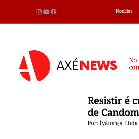
Notícias
Not
con
Resistir é 
de Candomb
Por: Ìyáloriṣá Élida