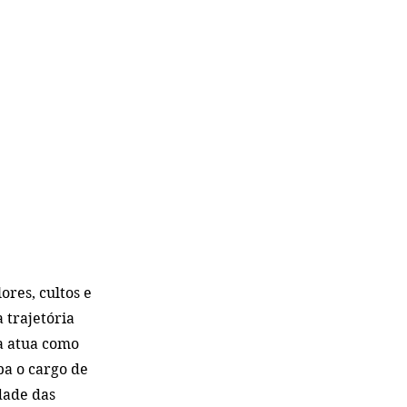
ores, cultos e 
 trajetória 
la atua como 
a o cargo de 
dade das 