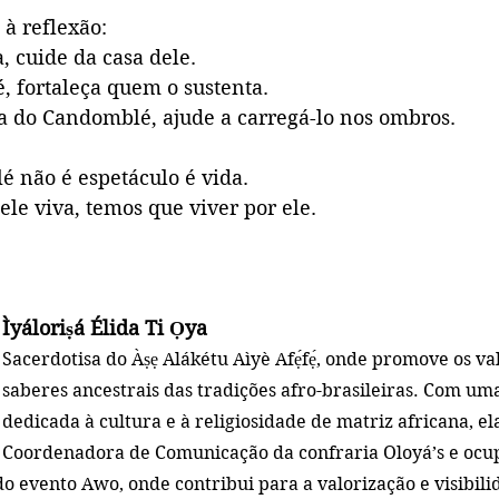
à reflexão:
, cuide da casa dele.
, fortaleça quem o sustenta.
ia do Candomblé, ajude a carregá-lo nos ombros.
 não é espetáculo é vida.
le viva, temos que viver por ele.
Ìyáloriṣá Élida Ti Ọya
Sacerdotisa do Àṣẹ Alákétu Aìyè Afẹ́fẹ́, onde promove os val
saberes ancestrais das tradições afro-brasileiras. Com uma
dedicada à cultura e à religiosidade de matriz africana, e
Coordenadora de Comunicação da confraria Oloyá’s e ocup
 evento Awo, onde contribui para a valorização e visibili