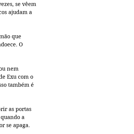
vezes, se vêem 
cos ajudam a 
 mão que 
adoece. O 
(ou nem 
nde Exu com o 
Isso também é 
rir as portas 
 quando a 
or se apaga.