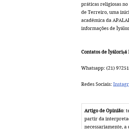
práticas religiosas no
de Terreiro, uma inic
acadêmica da APALARJ
informações de Ìyáloriṣ
Contatos de Ìyáloriṣá 
Whatsapp: (21) 9725
Redes Sociais: 
Instag
Artigo de Opinião
: 
partir da interpretaç
necessariamente, a