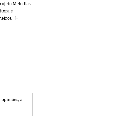
projeto Melodias 
itora e 
eiro). 
[+ 
 opiniões, a 