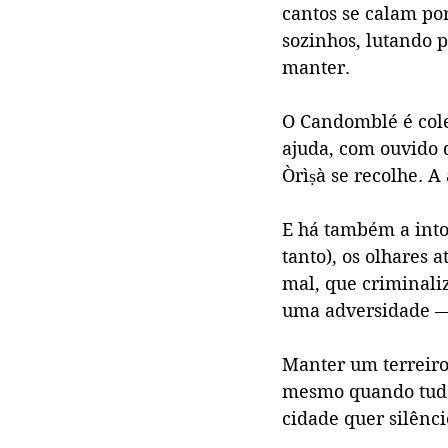
cantos se calam por
sozinhos, lutando 
manter.
O Candomblé é cole
ajuda, com ouvido q
Òrìṣà se recolhe. A
E há também a intol
tanto), os olhares
mal, que criminaliz
uma adversidade — 
Manter um terreiro é
mesmo quando tudo
cidade quer silênc