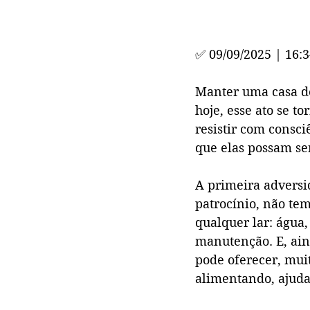
✅ 
09/09/2025 | 16:
Manter uma casa de
hoje, esse ato se t
resistir com consci
que elas possam se
A primeira adversid
patrocínio, não te
qualquer lar: água, 
manutenção. E, ain
pode oferecer, muit
alimentando, ajud