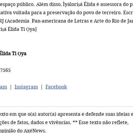
 espaço público. 
Além disso, Ìyáloriṣá Élida é assessora do 
iativa voltada para a preservação do povo de terreiro. Escr
 (Academia  Pan-americana de Letras e Arte do Rio de Jan
á Élida Ti Ọya]     
Élida Ti Ọya
17565
ram
  |  
Instagram
  |  
Facebook
texto em que o(a) autor(a) apresenta e defende suas ideias e
ões de fatos, dados e vivências. ** Esse texto não reflete, 
 opinião do AxéNews.