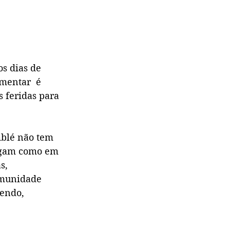
s dias de 
amentar  é 
 feridas para 
mblé não tem 
hegam como em 
s, 
omunidade 
hendo, 