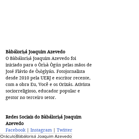
Bàbáloriṣá Joaquim Azevedo
O Bàbáloriṣá Joaquim Azevedo foi 
iniciado para o Òrìṣà Ògún pelas mãos de 
José Flávio de Òṣògìyán. Fotojornalista 
desde 2010 pela UERJ e escritor recente, 
com a obra Eu, Você e os Orixás. Ativista 
sociorreligioso, educador popular e 
gestor no terceiro setor.
Redes Sociais do Bàbáloriṣá Joaquim 
Azevedo
Facebook 
| 
Instagram
 | 
Twitter
Oráculo
Bàbálorisá Joaquim Azevedo