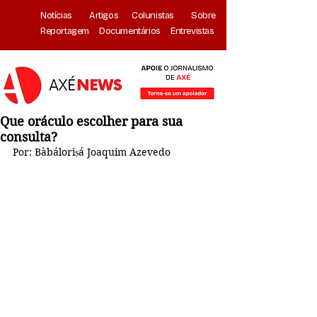
Notícias
Artigos
Colunistas
Sobre
Reportagem
Documentários
Entrevistas
Que oráculo escolher para sua
consulta?
Por: Bàbáloriṣá Joaquim Azevedo