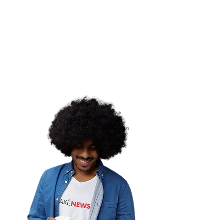
tivo Terreiro Òbá
iza a 3ª edição do
her Negra Latina e
benha com projeto para
eres negras, Cis e
s
ordemina |