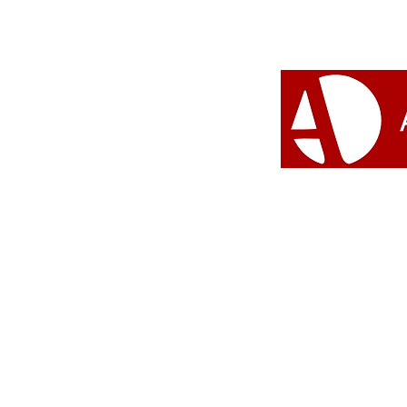
Kwe Àṣẹ Olómi Tútù: novo
documentário do AxéNews
mergulha na
espiritualidade afro-
brasileira em solo suíço
#Umbanda 