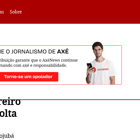
VLIBRAS -
Acessar
as
Sobre
reiro
olta
ojubá