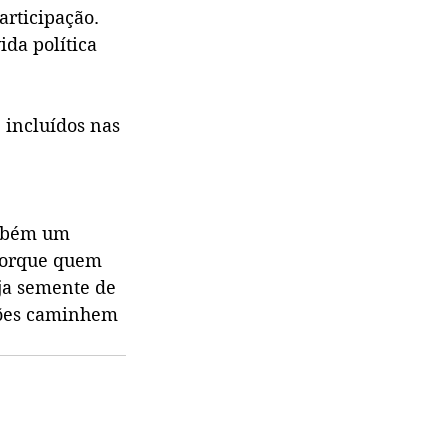
articipação. 
ida política 
 incluídos nas 
 
ambém um 
 Porque quem 
ja semente de 
ções caminhem 