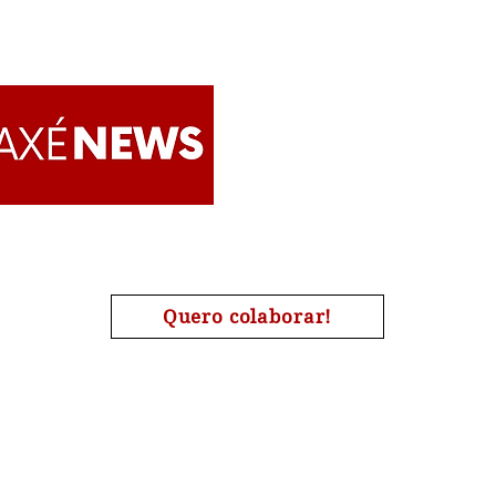
Tecendo paz no tecido do
Cole
tempo ancestral: produção
real
de cuidado das casas de
'Mul
Axé
Cari
mulh
Tran
Apoie o AxéNews
Quero colaborar!
A chave de nosso pix é o nosso CNPJ : 27454190000173
| #Candomblé | #Omolokô | #Quimbanda | #Jurema | #Tamb
#Religião | #AxéNews