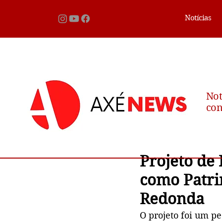
Notícias
Not
con
Projeto de
como Patri
Redonda
O projeto foi um p