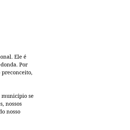
onal. Ele é 
edonda. Por 
 preconceito, 
 município se 
, nossos 
do nosso 