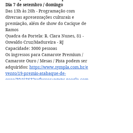
Dia 7 de setembro / domingo
Das 13h às 20h - Programação com 
diversas apresentações culturais e 
premiação, além de show do Cacique de 
Ramos 
Quadra da Portela: R. Clara Nunes, 81 - 
Oswaldo Cruz/Madureira - RJ
Capacidade: 3000 pessoas
Os ingressos para Camarote Premium / 
Camarote Ouro / Mesas / Pista podem ser 
adquiridos: 
https://www.sympla.com.br/e
vento/19-premio-atabaque-de-
ouro/3045863?referrer=www.google.com
A partir de R$ 20,00
Toda renda será revertida para ICAPRA