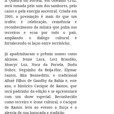
A Quadra da Portela, em Oswaldo Cruz, 
será tomada pelo som dos tambores, pelo 
canto e pela energia ancestral. Criada em 
2005, a premiação é mais do que um 
troféu: é celebração, resistência e 
reconhecimento da música que pulsa nos 
terreiros e ecoa por todo o país, 
ampliando o diálogo cultural e 
fortalecendo os laços entre territórios.
Já apadrinharam o prêmio nomes como 
Alcione, Ivone Lara, Leci Brandão, 
Moacyr Luz, Noca da Portela, Dudu 
Nobre, Neguinho da Beija-Flor, Elymar 
Santos, Rita Benneditto, o tradicional 
Afoxé Filhos de Gandhy da Bahia e, este 
ano, o histórico Cacique de Ramos, que 
será padrinho da edição e se apresentará 
com um show especial. Reconhecido 
como terreiro e ícone cultural, o Cacique 
de Ramos leva ao evento a força e a 
alegria de sua batucada e tradição.