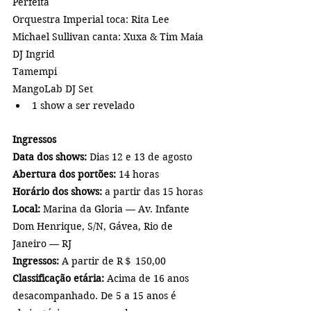
Perfeita
Orquestra Imperial toca: Rita Lee
Michael Sullivan canta: Xuxa & Tim Maia
DJ Ingrid
Tamempi
MangoLab DJ Set
1 show a ser revelado
Ingressos
Data dos shows: 
Dias 12 e 13 de agosto
Abertura dos portões:
 14 horas
Horário dos shows: 
a partir das 15 horas
Local: 
Marina da Gloria
— Av. Infante 
Dom Henrique, S/N, Gávea, Rio de 
Janeiro — RJ
Ingressos:
 A partir de R＄ 150,00
Classificação etária:
 Acima de 16 anos 
desacompanhado. De 5 a 15 anos é 