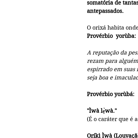
somatória de tanta
antepassados. 
O orixá habita onde
Provérbio  yorùba:
A reputação da pes
rezam para alguém,
espirrado em suas 
seja boa e imacula
Provérbio yorùbá:
"Ìwà lẹ̀wà."
(É o caráter que é 
Oríkì Ìwà (Louvação