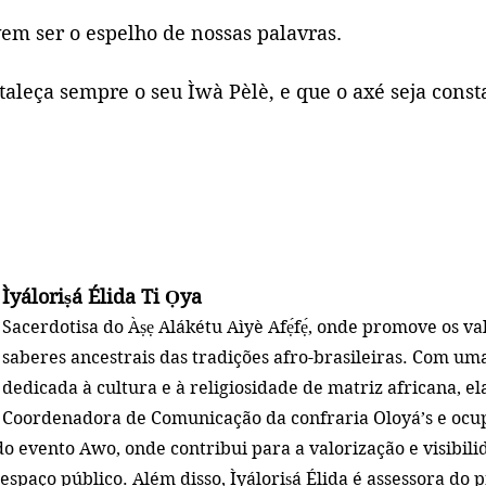
vem ser o espelho de nossas palavras.
aleça sempre o seu Ìwà Pèlè, e que o axé seja const
Ìyáloriṣá Élida Ti Ọya
Sacerdotisa do Àṣẹ Alákétu Aìyè Afẹ́fẹ́, onde promove os val
saberes ancestrais das tradições afro-brasileiras. Com uma
dedicada à cultura e à religiosidade de matriz africana, e
Coordenadora de Comunicação da confraria Oloyá’s e ocup
 evento Awo, onde contribui para a valorização e visibili
 espaço público. 
Além disso, Ìyáloriṣá Élida é assessora do 