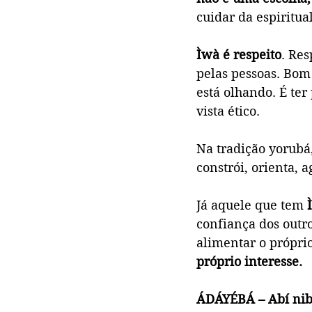
cuidar da espiritua
Ìwà é respeito
. Res
pelas pessoas. Bom
está olhando. É ter 
vista ético.
Na tradição yorubá
constrói, orienta, 
Já aquele que tem 
confiança dos outro
alimentar o próprio
próprio interesse.
ÁDÁYÉBÁ – Abí nibí