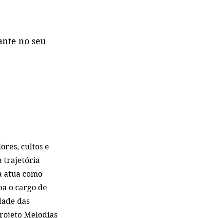
ante no seu 
ores, cultos e 
 trajetória 
la atua como 
a o cargo de 
dade das 
projeto Melodias 