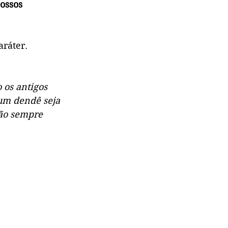
ossos 
aráter.
 os antigos 
um dendê seja 
ão sempre 