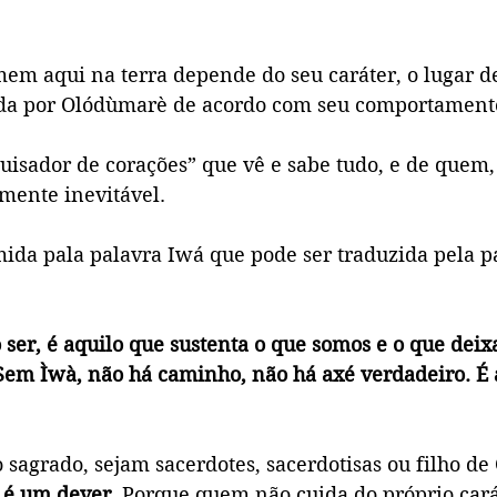
em aqui na terra depende do seu caráter, o lugar de
da por Olódùmarè de acordo com seu comportament
uisador de corações” que vê e sabe tudo, e de quem,
amente inevitável.
ida pala palavra Iwá que pode ser traduzida pela p
o ser, é aquilo que sustenta o que somos e o que dei
em Ìwà, não há caminho, não há axé verdadeiro. É 
sagrado, sejam sacerdotes, sacerdotisas ou filho de 
 é um dever
. Porque quem não cuida do próprio cará