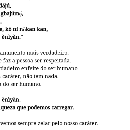
 dájú,
á gbajúmọ̀,
,
e, kò ní nǹkan kan,
ọ ènìyàn."
sinamento mais verdadeiro.
 faz a pessoa ser respeitada.
rdadeiro enfeite do ser humano.
caráter, não tem nada.
ia do ser humano.
ọ ènìyàn.
riqueza que podemos carregar.
evemos sempre zelar pelo nosso caráter.