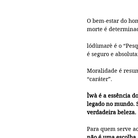
O bem-estar do hom
morte é determina
lódùmarè é o “Pesq
é seguro e absolut
Moralidade é resum
“caráter”. 
Ìwà é a essência d
legado no mundo. S
verdadeira beleza.
Para quem serve ao 
não é uma escolha,