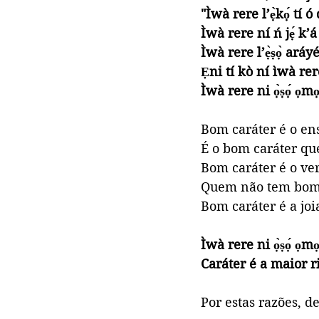
"Ìwà rere l’ẹ̀kọ́ tí ó
Ìwà rere ní ń jẹ́ k’
Ìwà rere l’ẹ̀ṣọ̀ aráyé
Ẹni tí kò ní ìwà rer
Ìwà rere ni ọ̀ṣọ́ ọm
Bom caráter é o en
É o bom caráter que
Bom caráter é o ve
Quem não tem bom 
Bom caráter é a jo
Ìwà rere ni ọ̀ṣọ́ ọm
Caráter é a maior 
Por estas razões, d