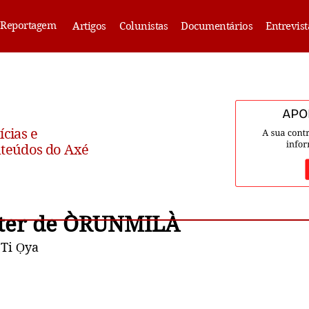
Reportagem
Artigos
Colunistas
Documentários
Entrevist
ícias e
teúdos do Axé
áter de ÒRUNMILÀ
 Ti Ọya