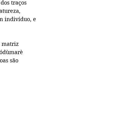
dos traços 
atureza, 
 indivíduo, e 
 matriz 
lódùmarè 
oas são 