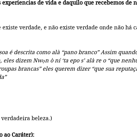
s experiencias de vida e daquilo que recebemos de n
 existe verdade, e não existe verdade onde não há c
soa é descrita como alà “pano branco” Assim quando
 eles dizem Nwọn ò ní ‘ta epo s’ alà re o “que nenh
roupas brancas” eles querem dizer “que sua reputaç
da”
a verdadeira beleza.)
 ao Caráter):