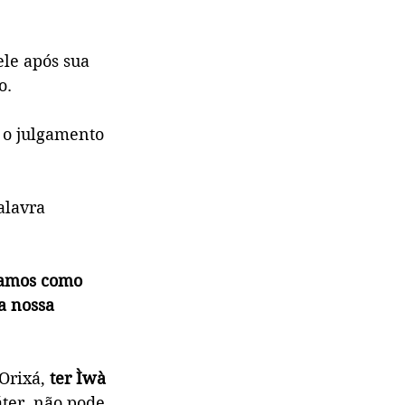
le após sua 
o.
 o julgamento 
alavra 
xamos como 
a nossa 
Orixá, 
ter Ìwà 
ter, não pode 