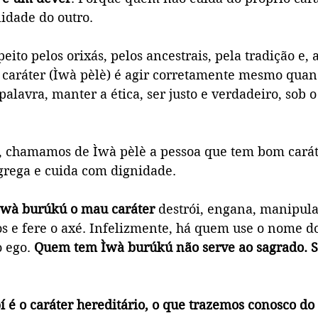
lidade do outro.
peito pelos orixás, pelos ancestrais, pela tradição e, 
 caráter (Ìwà pèlè) é agir corretamente mesmo qua
palavra, manter a ética, ser justo e verdadeiro, sob 
, chamamos de Ìwà pèlè a pessoa que tem bom caráte
agrega e cuida com dignidade.
Ìwà burúkú o mau caráter
 destrói, engana, manipula,
s e fere o axé. Infelizmente, há quem use o nome do
 ego. 
Quem tem Ìwà burúkú não serve ao sagrado. S
 é o caráter hereditário, o que trazemos conosco do 