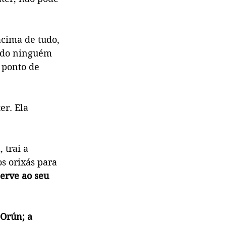
acima de tudo, 
ndo ninguém 
o ponto de 
r. Ela 
 trai a 
s orixás para 
erve ao seu 
Orún; a 