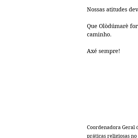
Nossas atitudes de
Que Olòdúmarè fort
caminho.
Axé sempre!
Coordenadora Geral do
práticas religiosas no