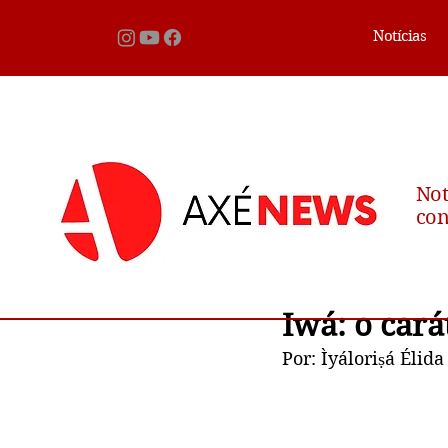
Notícias
Not
con
Iwá: o car
Por: Ìyáloriṣá Élida