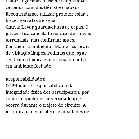
Calor: Sugerimos o uso de roupas leves, 
calçados cômodos (tênis) e chapéus. 
Recomendamos utilizar protetor solar e 
trazer garrafas de água.
Chuva: Levar guarda-chuvas e capas. O 
passeio fica cancelado no caso de chuvas 
torrenciais, mas confirmar antes.
Consciência ambiental: Manter os locais 
de visitação limpos. Pedimos que jogue 
seu lixo na lixeira e não coma ou beba 
em ambiente fechado.
Responsabilidades:
O IPN não se responsabiliza pela 
integridade física dos participantes, por 
conta de qualquer adversidade que 
ocorra durante o trajeto do circuito. A 
instituição apenas oferece atividades de 
culturais gratuitas, eximindo-se de 
quaisquer responsabilidades sobre os 
seus inscritos.