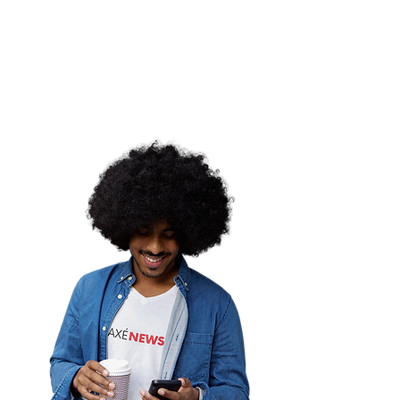
rsidade Religiosa lança
panha para promover
aval consciente
ordemina |