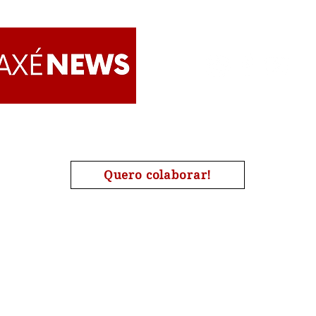
Dive
cam
carn
Apoie o AxéNews
Quero colaborar!
A chave de nosso pix é o nosso CNPJ : 27454190000173
| #Candomblé | #Omolokô | #Quimbanda | #Jurema | #Tamb
#Religião | #AxéNews