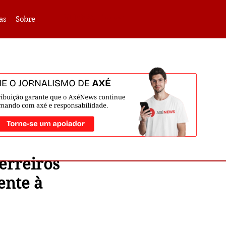
VLIBRAS -
Acessar
as
Sobre
erreiros
ente à