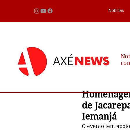
Notícias
Not
con
Homenagem 
de Jacarep
Iemanjá
O evento tem apoio