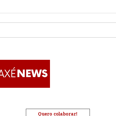
Música Íntima
Babá
sobr
Trad
Afri
Can
Apoie o AxéNews
Quero colaborar!