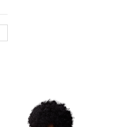
 Márcio de Jagun fala
e o Dia Nacional das
ições de Matrizes
canas e Nações do
domblé