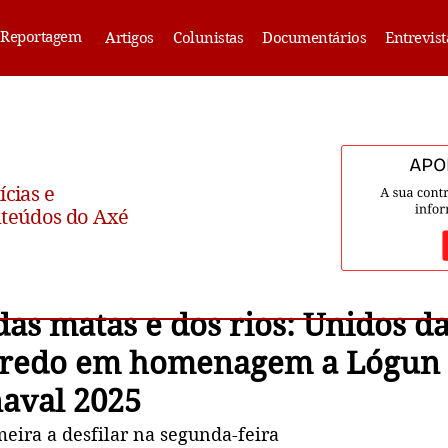
Reportagem
Artigos
Colunistas
Documentários
Entrevist
ícias e
teúdos do Axé
as matas e dos rios: Unidos da
nredo em homenagem a Lógun 
naval 2025
meira a desfilar na segunda-feira