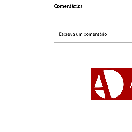
Comentários
Escreva um comentário
Afroturismo foi tema do
debate promovido pela
Câmara Municipal do Rio
de Janeiro, em seu Salão
Nobre