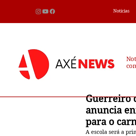
Notícias
Not
con
Guerreiro d
anuncia e
para o car
A escola será a pri