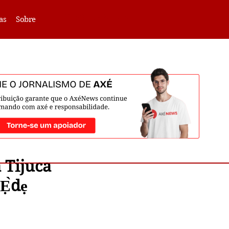
VLIBRAS -
Acessar
as
Sobre
 Tijuca
Ẹ̀dẹ