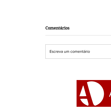
Comentários
Escreva um comentário
A importância do coelho
para a espiritualidade
cigana