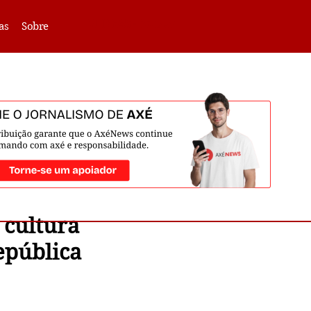
VLIBRAS -
Acessar
as
Sobre
 cultura
epública