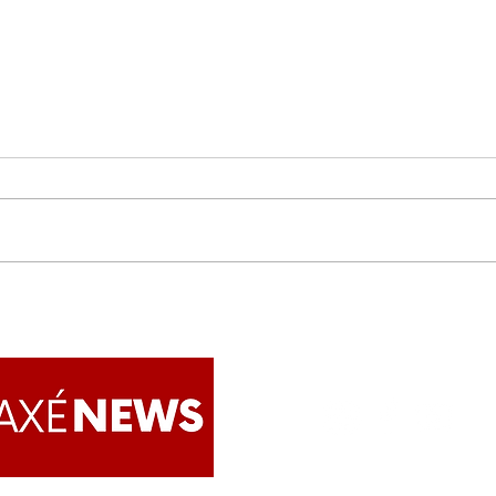
É preciso Repactuar!
Bras
viol
huma
into
202