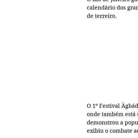
calendário dos gra
de terreiro.
O 1º Festival Àgbá
onde também está si
demonstrou a popul
exibiu o combate ao