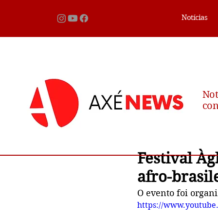
Notícias
Not
con
Festival Àg
afro-brasi
O evento foi organi
https://www.youtub