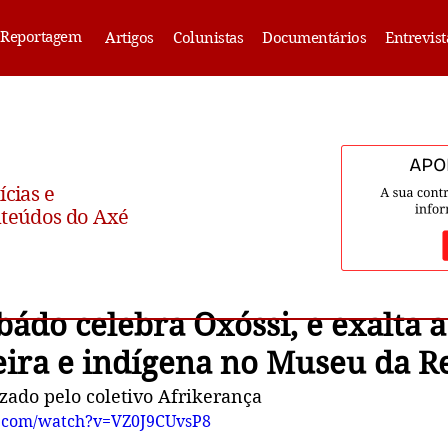
Reportagem
Artigos
Colunistas
Documentários
Entrevist
ícias e
teúdos do Axé
bádo celebra Oxóssi, e exalta a
leira e indígena no Museu da R
zado pelo coletivo Afrikerança
e.com/watch?v=VZ0J9CUvsP8