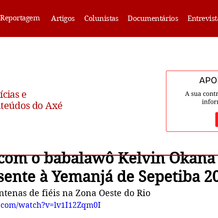
Reportagem
Artigos
Colunistas
Documentários
Entrevist
ícias e
teúdos do Axé
 com o babalawô Kelvin Okana
sente à Yemanjá de Sepetiba 2
ntenas de fiéis na Zona Oeste do Rio
.com/watch?v=lv1I12Zqm0I