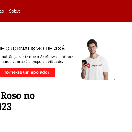
VLIBRAS -
Acessar
as
Sobre
 Roso no
023