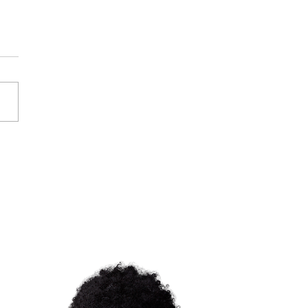
A lança Central de
dimento e orientação
dica para as religiões
-brasileiras