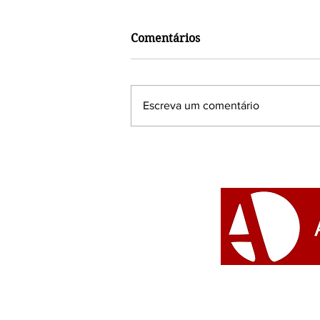
Comentários
Escreva um comentário
Grupo Awurê convida a
cantora Margareth
Menezes para um grande
encontro de celebração de
seus 5 anos