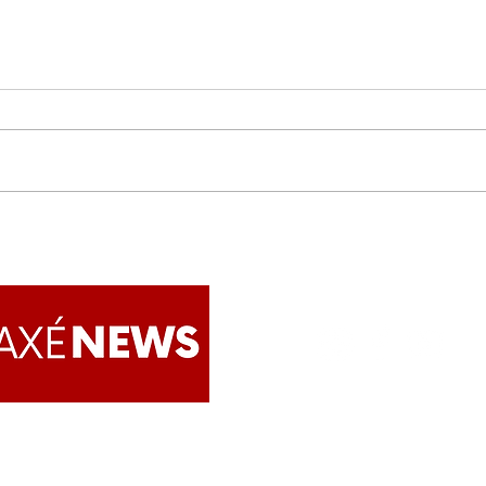
Escolas de samba
IMAM
apresentam a fé afro-
Aten
brasileira ao mundo no
jurí
maior espetáculo
Afro
Apoie o AxéNews