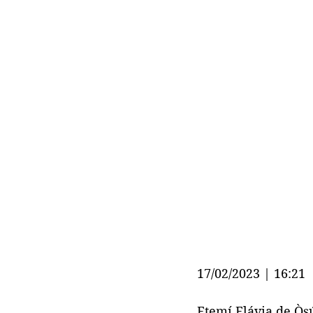
17/02/2023 | 16:21
Etemí Flávia de Òşú