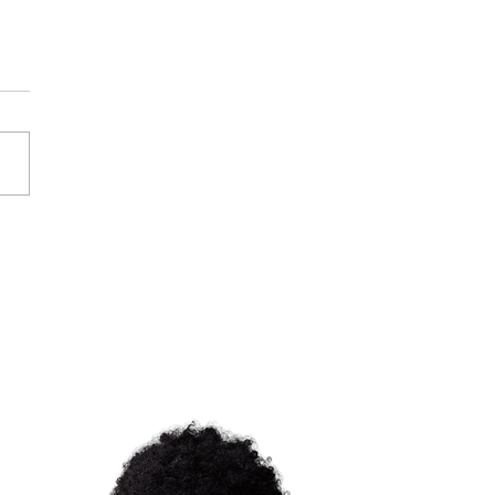
A lança Central de
dimento e orientação
dica para as religiões
-brasileiras