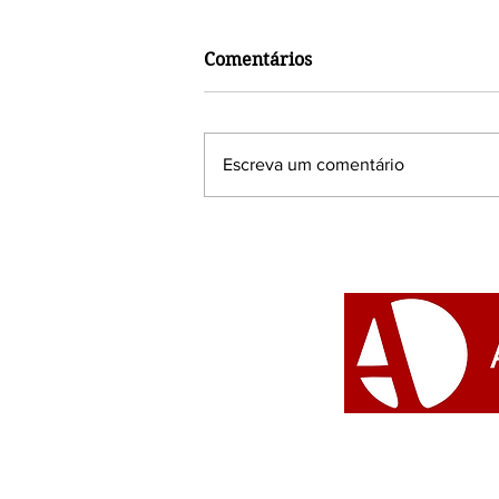
Comentários
Escreva um comentário
Grupo Awurê convida a
cantora Margareth
Menezes para um grande
encontro de celebração de
seus 5 anos