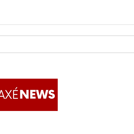
Escolas de samba
IMAM
apresentam a fé afro-
Aten
brasileira ao mundo no
jurí
maior espetáculo
Afro
Apoie o AxéNews