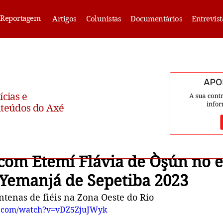
Reportagem
Artigos
Colunistas
Documentários
Entrevist
ícias e
teúdos do Axé
 com Etemí Flávia de Òşún no 
 Yemanjá de Sepetiba 2023
ntenas de fiéis na Zona Oeste do Rio
e.com/watch?v=vDZ5ZjuJWyk