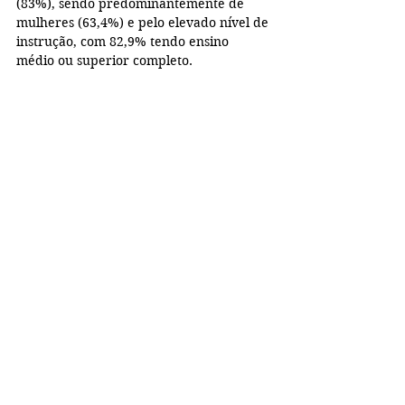
(83%), sendo predominantemente de 
mulheres (63,4%) e pelo elevado nível de 
instrução, com 82,9% tendo ensino 
médio ou superior completo.
Ana Paula Mendes de Miranda
Doutora em Antropologia (USP); 
Professora da Universidade Federal 
Fluminense; Coordenadora do Ginga; 
Pesquisadora do INCT Ineac.
Rede Social de 
Ana Paula Mendes de 
Miranda
: