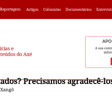
Reportagem
Artigos
Colunistas
Documentários
Entrevist
ícias e
teúdos do Axé
tados? Precisamos agradecê-lo
 Xangô