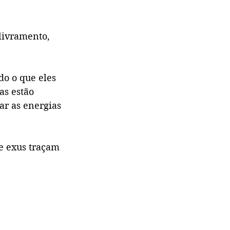
livramento, 
do o que eles 
as estão 
ar as energias 
e exus traçam 