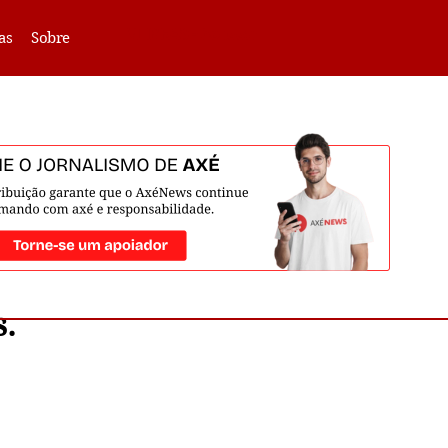
VLIBRAS -
Acessar
as
Sobre
s.