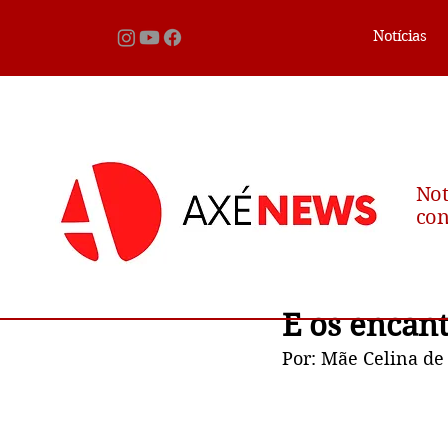
Notícias
Not
con
E os encan
Por: Mãe Celina de