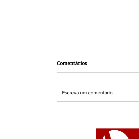
Comentários
Escreva um comentário
FLUP abre inscrições para
novo processo de formação
em escrita inspirado nas
Orixás femininas