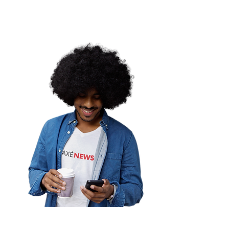
ordemina |
controu erro?