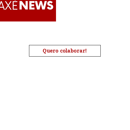
Apoie o AxéNews
Quero colaborar!
A chave de nosso pix é o nosso CNPJ : 27454190000173
| #Candomblé | #Omolokô | #Quimbanda | #Jurema | #Tamb
#Religião | #AxéNews
 por AxéNews
Sobre o
Direitos Autorais
En
AxéNews