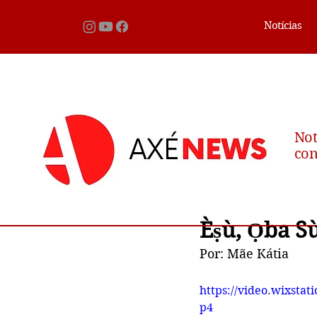
Notícias
Not
con
Èṣù, Ọba Su
Por: Mãe Kátia
https://video.wixsta
p4