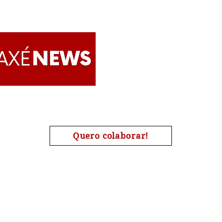
Ọ̀ṣun Festival de Itaguaí
Xwé 
real
reúne centenas de fiéis, e
São 
celebra a juventude e a
à Do
cultura afro
(in 
Apoie o AxéNews
Quero colaborar!
A chave de nosso pix é o nosso CNPJ : 27454190000173
| #Candomblé | #Omolokô | #Quimbanda | #Jurema | #Tamb
#Religião | #AxéNews