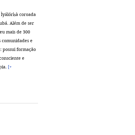
Ìyálórìṣà coroada 
rubá. Além de ser 
eu mais de 300 
s comunidades e 
: possui formação 
consciente e 
pia.
 [+ 