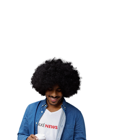
Réwà S'ojú L'osún
iza a 30° Alvorada de
Jorge, em homenagem
né Marlene de Osún
memorian)
ordemina |