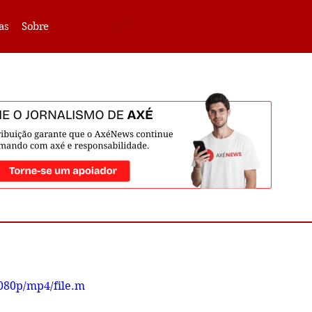
VLIBRAS -
Acessar
as
Sobre
080p/mp4/file.m