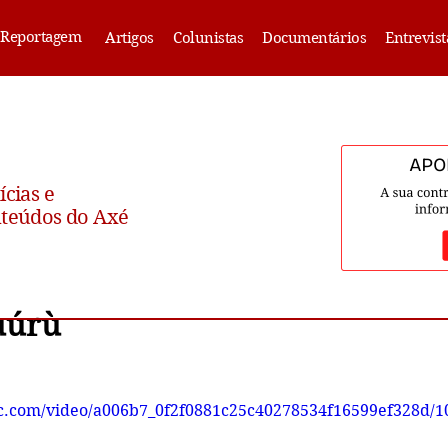
Reportagem
Artigos
Colunistas
Documentários
Entrevist
ícias e
teúdos do Axé
̀úrù
tic.com/video/a006b7_0f2f0881c25c40278534f16599ef328d/1