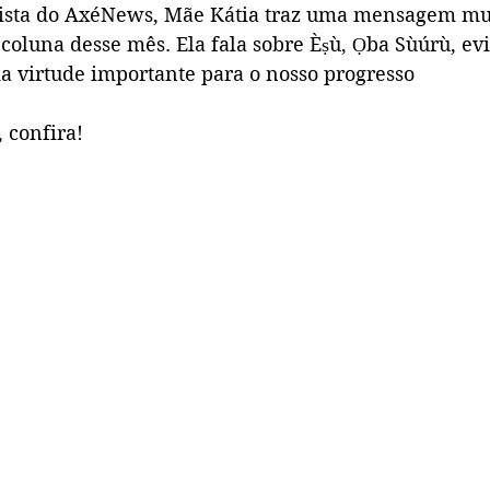
nista do AxéNews, Mãe Kátia traz uma mensagem mu
oluna desse mês. Ela fala sobre Èṣù, Ọba Sùúrù, e
 virtude importante para o nosso progresso
, confira!