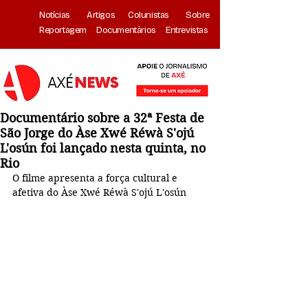
Notícias
Artigos
Colunistas
Sobre
Reportagem
Documentários
Entrevistas
Documentário sobre a 32ª Festa de
São Jorge do Àse Xwé Réwà S'ojú
L'osún foi lançado nesta quinta, no
Rio
O filme apresenta a força cultural e 
afetiva do Àse Xwé Réwà S'ojú L'osún