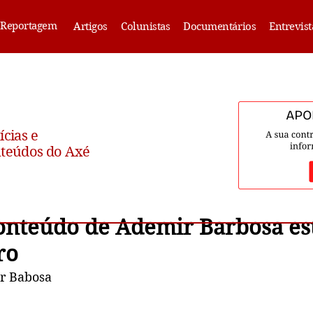
Reportagem
Artigos
Colunistas
Documentários
Entrevist
ícias e
teúdos do Axé
onteúdo de Ademir Barbosa est
ro
ir Babosa