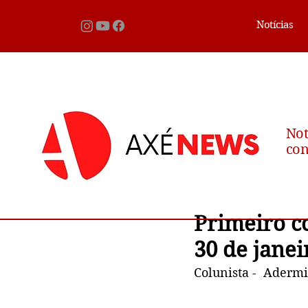
Notícias
Not
con
Primeiro c
30 de janei
Colunista -  Aderm