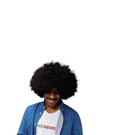
lver ou não a
nda: a ética dos
alhos de limpeza e
uilíbrio
ordemina |