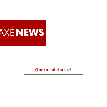
Devo
dema
trab
reeq
Apoie o AxéNews
Quero colaborar!
A chave de nosso pix é o nosso CNPJ : 27454190000173
| #Candomblé | #Omolokô | #Quimbanda | #Jurema | #Tamb
#Religião | #AxéNews