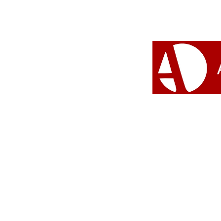
Perspectivas para reflexões
e vivências libertárias
#Umbanda 