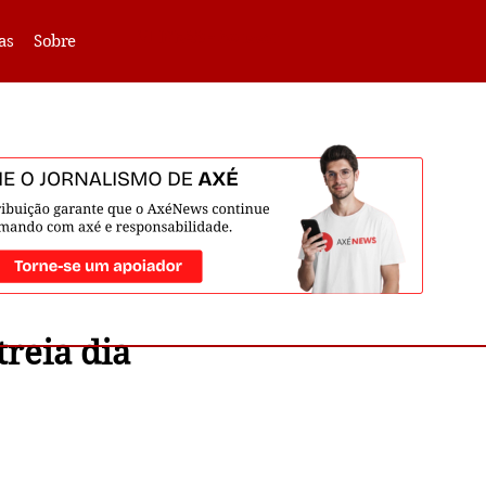
VLIBRAS -
Acessar
as
Sobre
reia dia