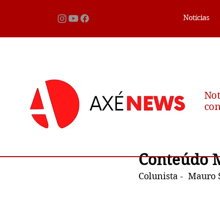
Notícias
Not
con
Conteúdo M
Colunista -  Mauro