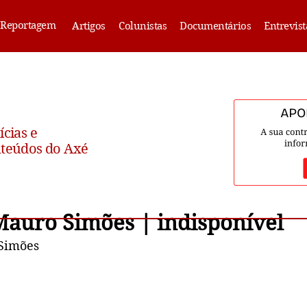
Reportagem
Artigos
Colunistas
Documentários
Entrevist
ícias e
teúdos do Axé
auro Simões | indisponível
 Simões