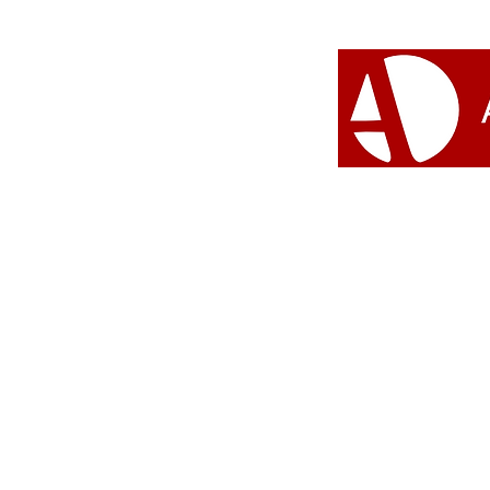
ÀGBÀRÁ OBÌNRIN celebra
a força das mulheres
negras, a ancestralidade e a
potência de transformar
territórios
#Umbanda 