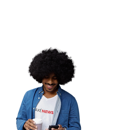
stralidade com o
amento da 3ª Edição
Ubuntu – Um Conto
cano"
ordemina |