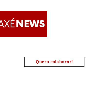
e vivências libertárias
Ance
Lanç
de "
Afri
Apoie o AxéNews
Quero colaborar!
A chave de nosso pix é o nosso CNPJ : 27454190000173
| #Candomblé | #Omolokô | #Quimbanda | #Jurema | #Tamb
#Religião | #AxéNews