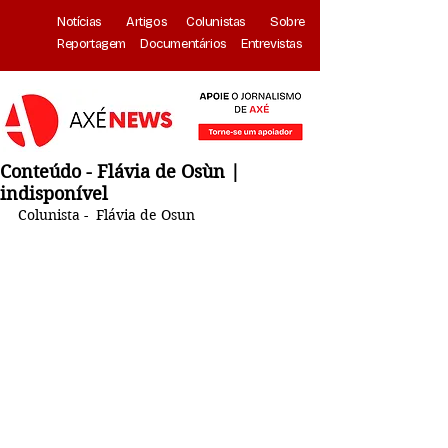
Notícias
Artigos
Colunistas
Sobre
Reportagem
Documentários
Entrevistas
Conteúdo - Flávia de Osùn |
indisponível
Colunista -  Flávia de Osun