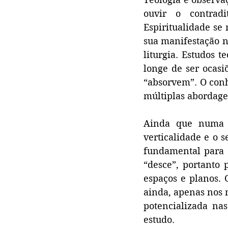
ouvir o contrad
Espiritualidade se
sua manifestação no
liturgia. Estudos t
longe de ser ocasi
“absorvem”. O conh
múltiplas abordage
Ainda que numa le
verticalidade e o 
fundamental para o
“desce”, portanto p
espaços e planos. 
ainda, apenas nos m
potencializada nas
estudo.