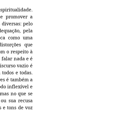
ritualidade. 
e promover a 
iversas: pelo 
equação, pela 
oca como uma 
istorções que 
 o respeito à 
falar nada e é 
scurso vazio é 
odos e todas. 
es é também a 
o inflexível e 
mas no que se 
ou sua recusa 
 e tons de voz 