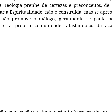
a Teologia prenhe de certezas e preconceitos, de 
r a Espiritualidade, não é construída, mas se aprese
 não promove o diálogo, geralmente se pauta po
o e a própria comunidade, afastando-os da ação
ão, construção e estudo, portanto é preciso definir o