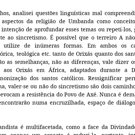
hos, analisei questões linguísticas mal compreend
aspectos da religião de Umbanda como conceitos
 intenção de aprofundar esses temas ou repeti-los, 
e ao sincretismo. É possível que o terreiro A não 
 utilize de inúmeras formas. Em ambos os ca
tórica, teológica etc. tanto de Orixás quanto dos sant
o as semelhanças, não as diferenças, vale dizer o
o aos Orixás em África, adaptados durante a Di
onização dos santos católicos. Ressignificar perm
rma, valer-se ou não do sincretismo são dois caminh
 evocam a resistência do Povo de Axé. Nunca é dema
encontrarão numa encruzilhada, espaço de diálogo 
ndista é multifacetada, como a face da Divindade