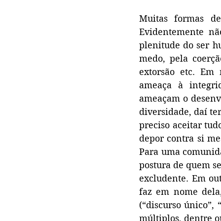
Muitas formas de
Evidentemente nã
plenitude do ser h
medo, pela coerçã
extorsão etc. Em
ameaça à integrid
ameaçam o desenvo
diversidade, daí te
preciso aceitar tud
depor contra si me
Para uma comunida
postura de quem se 
excludente. Em out
faz em nome dela,
(“discurso único”,
múltiplos, dentre o