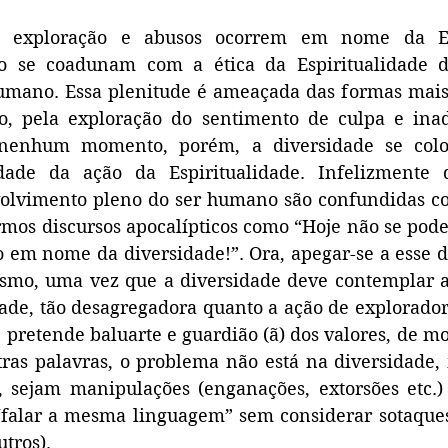
 exploração e abusos ocorrem em nome da Espi
o se coadunam com a ética da Espiritualidade d
umano. Essa plenitude é ameaçada das formas mais d
o, pela exploração do sentimento de culpa e inad
 nenhum momento, porém, a diversidade se col
ade da ação da Espiritualidade. Infelizmente d
lvimento pleno do ser humano são confundidas com
rmos discursos apocalípticos como “Hoje não se pode 
o em nome da diversidade!”. Ora, apegar-se a esse di
smo, uma vez que a diversidade deve contemplar a t
de, tão desagregadora quanto a ação de explorador
pretende baluarte e guardião (ã) dos valores, de mod
ras palavras, o problema não está na diversidade, 
 sejam manipulações (enganações, extorsões etc.) 
 “falar a mesma linguagem” sem considerar sotaques
utros).