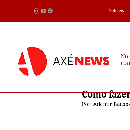
Notícias
Not
con
Como fazer
Por: Ademir Barbos