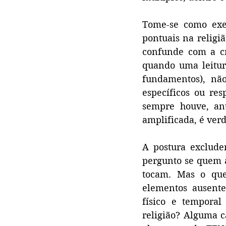
Tome-se como exem
pontuais na religiã
confunde com a crí
quando uma leitura
fundamentos), nã
específicos ou res
sempre houve, ant
amplificada, é verd
A postura exclud
pergunto se quem 
tocam. Mas o que
elementos ausente
físico e tempora
religião? Alguma c