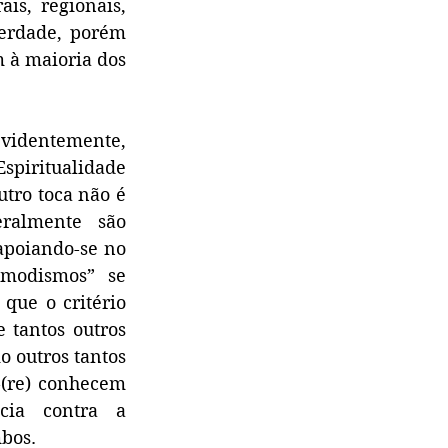
s, regionais, 
erdade, porém 
 à maioria dos 
videntemente, 
spiritualidade 
tro toca não é 
almente são 
poiando-se no 
modismos” se 
ue o critério 
 tantos outros 
 outros tantos 
(re) conhecem 
cia contra a 
bos. 