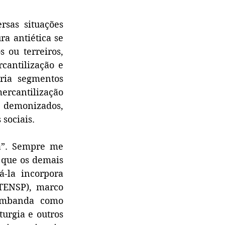
as situações 
a antiética se 
ou terreiros, 
antilização e 
ia segmentos 
ercantilização 
 demonizados, 
 sociais.
”. Sempre me 
que os demais 
la incorpora 
TENSP), marco 
Umbanda como 
urgia e outros 