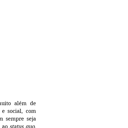
muito além de 
e social, com 
m sempre seja 
 ao 
status quo
. 