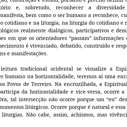
itório e, sobretudo, reconhecer a diversida
 manifesta, bem como o ser humano a reconhece, cul
 cotidiano e na liturgia, na liturgia do cotidiano e n
eológicos realmente dialógicos, participativos e demo
ões em que os orientadores “passam” informações e
ecimento é vivenciado, debatido, construído e resp
ns e manifestações.
itura tradicional ocidental se visualize a Espir
ser humano na horizontalidade, teremos aí uma encr
s Povos de Terreiro. Na encruzilhada, a Espiritual
articipa da horizontalidade e vice-versa, ocorre a 
Ora, tal intersecção não ocorre porque um “eu” des
omentos litúrgicos. Ocorre porque é natural e essa 
 liturgias. Não cabe, assim, achismos, mas vivênci