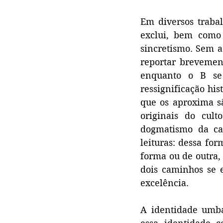
Em diversos trabal
exclui, bem como 
sincretismo. Sem a
reportar brevement
enquanto o B se
ressignificação his
que os aproxima sã
originais do cult
dogmatismo da can
leituras: dessa fo
forma ou de outra,
dois caminhos se 
excelência.
A identidade umba