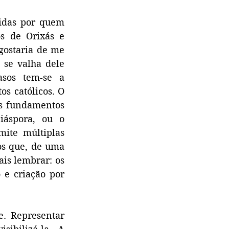
idas por quem 
 de Orixás e 
gostaria de me 
se valha dele 
sos tem-se a 
os católicos. O 
s fundamentos 
áspora, ou o 
ite múltiplas 
os que, de uma 
is lembrar: os 
e criação por 
. Representar 