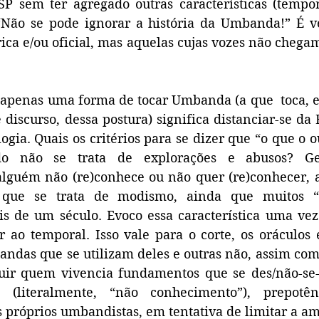
 sem ter agregado outras características (temporai
? “Não se pode ignorar a história da Umbanda!” É v
ca e/ou oficial, mas aquelas cujas vozes não chegam
 apenas uma forma de tocar Umbanda (a que  toca, e
discurso, dessa postura) significa distanciar-se da E
ogia. Quais os critérios para se dizer que “o que o ou
o não se trata de explorações e abusos? Ger
lguém não (re)conhece ou não quer (re)conhecer, a
e que se trata de modismo, ainda que muitos “
 de um século. Evoco essa característica uma vez q
r ao temporal. Isso vale para o corte, os oráculos e
ndas que se utilizam deles e outras não, assim como
uir quem vivencia fundamentos que se des/não-se-
a (literalmente, “não conhecimento”), prepotên
s próprios umbandistas, em tentativa de limitar a am