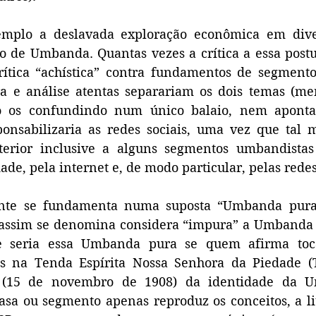
plo a deslavada exploração econômica em divers
o de Umbanda. Quantas vezes a crítica a essa postur
tica “achística” contra fundamentos de segmentos 
 e análise atentas separariam os dois temas (merc
o os confundindo num único balaio, nem apontar
ponsabilizaria as redes sociais, uma vez que tal m
erior inclusive a alguns segmentos umbandistas
ade, pela internet e, de modo particular, pelas redes
ente se fundamenta numa suposta “Umbanda pura
assim se denomina considera “impura” a Umbanda 
 seria essa Umbanda pura se quem afirma tocá-
s na Tenda Espírita Nossa Senhora da Piedade (
l (15 de novembro de 1908) da identidade da 
asa ou segmento apenas reproduz os conceitos, a lit