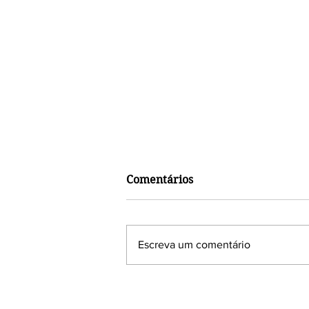
Comentários
Escreva um comentário
Lançamento de “Umbanda:
de Luanda à Pedra do Sal”