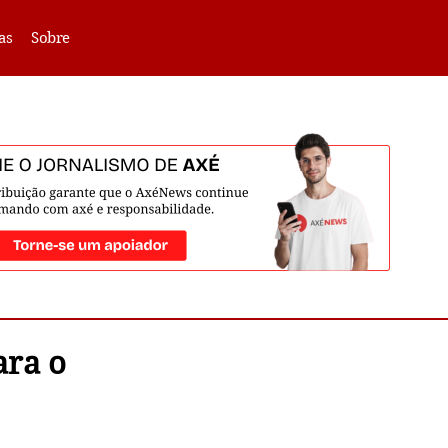
VLIBRAS -
Acessar
as
Sobre
ara o