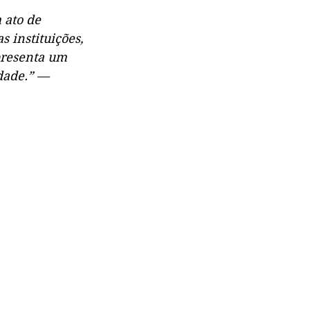
 ato de 
 instituições, 
presenta um 
dade.” — 